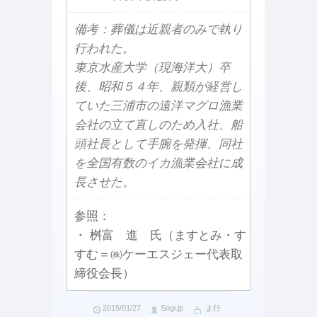
備考：葬儀は近親者のみで執り
行われた。
東京水産大学（現海洋大）卒
後、昭和５４年、親類が経営し
ていた三浦市の遠洋マグロ漁業
会社の立て直しのため入社、船
頭社長として手腕を発揮、同社
を全国有数のイカ漁業会社に成
長させた。
参照：
・ 桝富 進 氏（ますとみ・す
すむ＝㈱ケーエスジェー代表取
締役会長）
2015/01/27
Sogi.jp
ま行