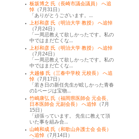
板坂博之 氏（長崎市議会議員） へ追
悼
（7月31日）
「ありがとうございます。...
上杉和彦 氏（明治大学 教授） へ追悼
（7月24日）
「一周忌教えて欲しかったです。私の
中ではまだ亡くな...
上杉和彦 氏（明治大学 教授） へ追悼
（7月24日）
「一周忌教えて欲しかったです。私の
中ではまだ亡くな...
大越修 氏（三春中学校 元校長） へ追
悼
（7月17日）
「若き日の新任先生が眩しかった青春
の1ページは宝物...
竹嶋康弘 氏（福岡県医師会 元会長、
日本医師会 元副会長） へ追悼
（7月
15日）
「頑張っています。 先生に教えて頂
いた事を組み合...
山崎和成 氏（和歌山弁護士会 会長）
へ追悼
（7月14日）