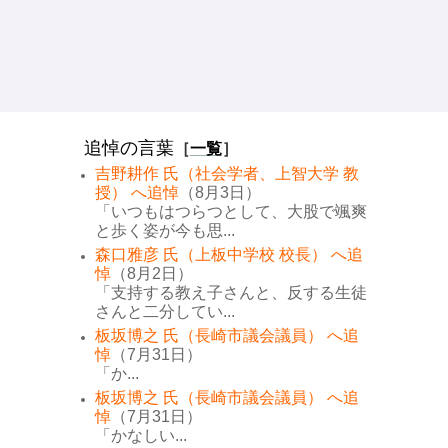
追悼の言葉
［
一覧
］
吉野耕作 氏（社会学者、上智大学 教
授） へ追悼
（8月3日）
「いつもはつらつとして、大股で颯爽
と歩く姿が今も思...
森口雅彦 氏（上板中学校 校長） へ追
悼
（8月2日）
「支持する教え子さんと、反する生徒
さんと二分してい...
板坂博之 氏（長崎市議会議員） へ追
悼
（7月31日）
「か...
板坂博之 氏（長崎市議会議員） へ追
悼
（7月31日）
「かなしい...