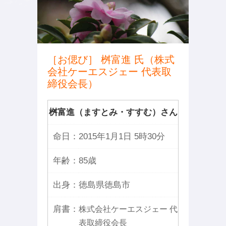
［お偲び］ 桝富進 氏（株式
会社ケーエスジェー 代表取
締役会長）
桝富進（ますとみ・すすむ）さん
命日：
2015年1月1日 5時30分
年齢：
85歳
出身：
徳島県徳島市
肩書：
株式会社ケーエスジェー 代
表取締役会長