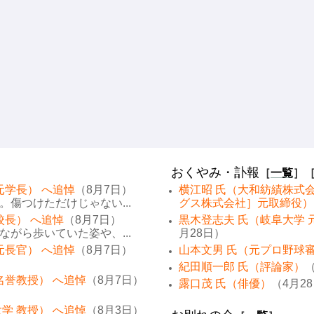
おくやみ・訃報
［
一覧
］
元学長） へ追悼
（8月7日）
横江昭 氏（大和紡績株式
傷つけただけじゃない...
グス株式会社］元取締役）
校長） へ追悼
（8月7日）
黒木登志夫 氏（岐阜大学 
がら歩いていた姿や、...
月28日）
元長官） へ追悼
（8月7日）
山本文男 氏（元プロ野球
紀田順一郎 氏（評論家）
（
名誉教授） へ追悼
（8月7日）
露口茂 氏（俳優）
（4月2
学 教授） へ追悼
（8月3日）