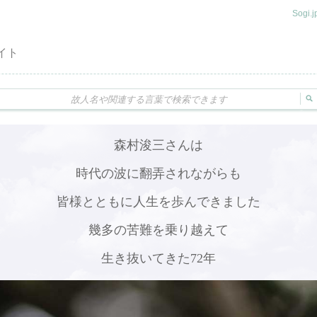
Sogi
イト
森村浚三さんは
時代の波に翻弄されながらも
皆様とともに人生を歩んできました
幾多の苦難を乗り越えて
生き抜いてきた72年