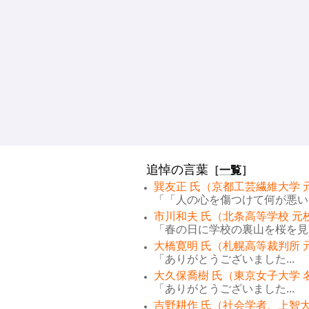
追悼の言葉
［
一覧
］
巽友正 氏（京都工芸繊維大学 
「「人の心を傷つけて何が悪い。
市川和夫 氏（北条高等学校 元
「春の日に学校の裏山を桜を見な
大橋寛明 氏（札幌高等裁判所 
「ありがとうございました...
大久保喬樹 氏（東京女子大学 
「ありがとうございました...
吉野耕作 氏（社会学者、上智大