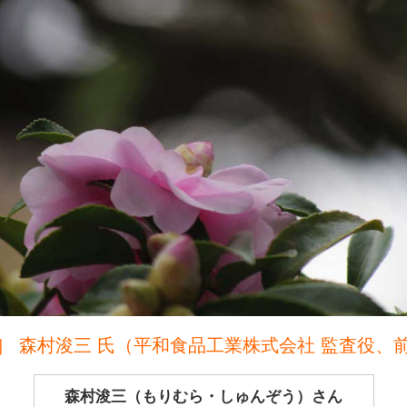
］ 森村浚三 氏（平和食品工業株式会社 監査役、
森村浚三（もりむら・しゅんぞう）さん