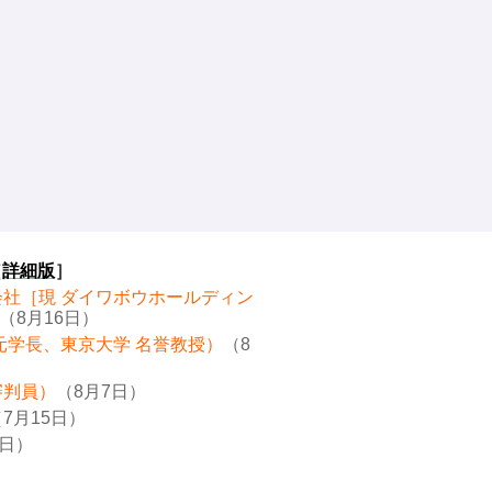
［
詳細版
］
会社［現 ダイワボウホールディン
（8月16日）
元学長、東京大学 名誉教授）
（8
審判員）
（8月7日）
7月15日）
8日）