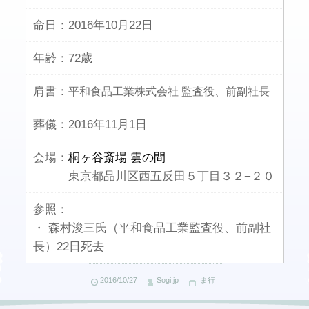
命日：
2016年10月22日
年齢：
72歳
肩書：
平和食品工業株式会社 監査役、前副社長
葬儀：
2016年11月1日
会場：
桐ヶ谷斎場 雲の間
東京都品川区西五反田５丁目３２−２０
参照：
・ 森村浚三氏（平和食品工業監査役、前副社
長）22日死去
2016/10/27
Sogi.jp
ま行