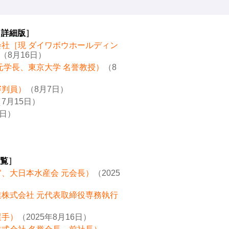
［
詳細版
］
会社［現 ダイワボウホールディン
（8月16日）
元学長、東京大学 名誉教授）
（8
審判員）
（8月7日）
7月15日）
8日）
覧
］
官、大日本水産会 元会長）
（2025
業株式会社 元代表取締役専務執行
選手）
（2025年8月16日）