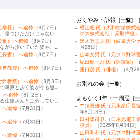
おくやみ・訃報
［
一覧
］
元学長） へ追悼
（8月7日）
横江昭 氏（大和紡績株式
傷つけただけじゃない...
グス株式会社］元取締役）
校長） へ追悼
（8月7日）
黒木登志夫 氏（岐阜大学 
がら歩いていた姿や、...
月28日）
元長官） へ追悼
（8月7日）
山本文男 氏（元プロ野球
紀田順一郎 氏（評論家）
（
名誉教授） へ追悼
（8月7日）
露口茂 氏（俳優）
（4月2
学 教授） へ追悼
（8月3日）
お別れの会
［
一覧
］
颯爽と歩く姿が今も思...
） へ追悼
（8月2日）
まもなく1年・一周忌
［
一
生徒さんと二分してい...
中須勇雄 氏（元水産庁長
 へ追悼
（7月31日）
年8月13日）
田村隆司 氏（日本光電工
 へ追悼
（7月31日）
役員）
（2025年8月14日）
山田和利 氏（元プロ野球
 へ追悼
（7月31日）