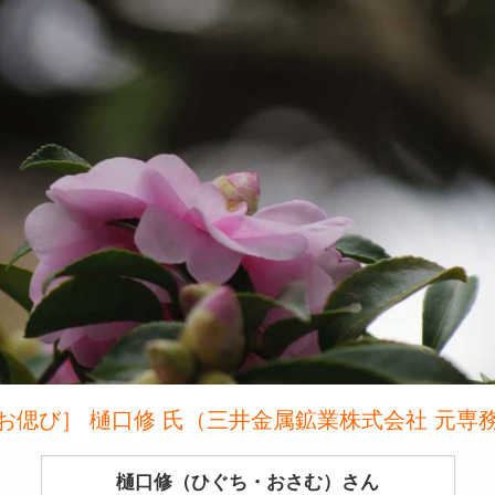
お偲び］ 樋口修 氏（三井金属鉱業株式会社 元専
樋口修（ひぐち・おさむ）さん