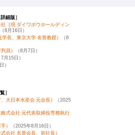
［
詳細版
］
会社［現 ダイワボウホールディン
（8月16日）
元学長、東京大学 名誉教授）
（8
審判員）
（8月7日）
7月15日）
8日）
覧
］
官、大日本水産会 元会長）
（2025
業株式会社 元代表取締役専務執行
選手）
（2025年8月16日）
株式会社 名誉会長、前社長）