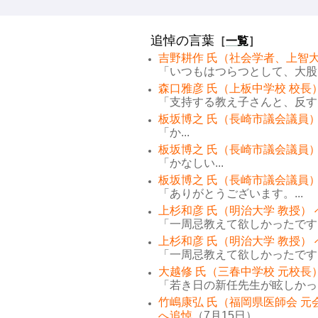
追悼の言葉
［
一覧
］
吉野耕作 氏（社会学者、上智大
「いつもはつらつとして、大股で
森口雅彦 氏（上板中学校 校長
「支持する教え子さんと、反する
板坂博之 氏（長崎市議会議員）
「か...
板坂博之 氏（長崎市議会議員）
「かなしい...
板坂博之 氏（長崎市議会議員）
「ありがとうございます。...
上杉和彦 氏（明治大学 教授）
「一周忌教えて欲しかったです。
上杉和彦 氏（明治大学 教授）
「一周忌教えて欲しかったです。
大越修 氏（三春中学校 元校長
「若き日の新任先生が眩しかった
竹嶋康弘 氏（福岡県医師会 元
へ追悼
（7月15日）