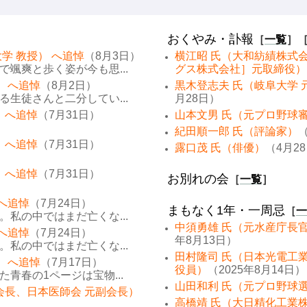
おくやみ・訃報
［
一覧
］
学 教授） へ追悼
（8月3日）
横江昭 氏（大和紡績株式
颯爽と歩く姿が今も思...
グス株式会社］元取締役）
） へ追悼
（8月2日）
黒木登志夫 氏（岐阜大学 
生徒さんと二分してい...
月28日）
 へ追悼
（7月31日）
山本文男 氏（元プロ野球
紀田順一郎 氏（評論家）
（
 へ追悼
（7月31日）
露口茂 氏（俳優）
（4月2
 へ追悼
（7月31日）
お別れの会
［
一覧
］
 へ追悼
（7月24日）
まもなく1年・一周忌
［
一
私の中ではまだ亡くな...
中須勇雄 氏（元水産庁長
 へ追悼
（7月24日）
年8月13日）
私の中ではまだ亡くな...
田村隆司 氏（日本光電工
） へ追悼
（7月17日）
役員）
（2025年8月14日）
青春の1ページは宝物...
山田和利 氏（元プロ野球
会長、日本医師会 元副会長）
高橋靖 氏（大日精化工業