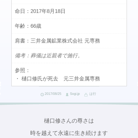
命日：
2017年8月18日
年齢：
66歳
肩書：
三井金属鉱業株式会社 元専務
備考：葬儀は近親者で施行。
参照：
・ 樋口修氏が死去 元三井金属専務
2017/08/25
Sogi.jp
は行
樋口修さんの尊さは
時を越えて永遠に生き続けます