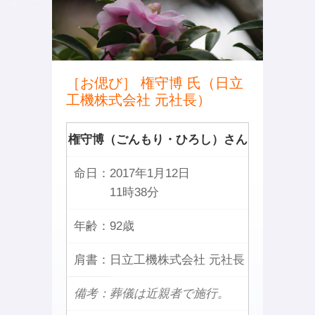
［お偲び］ 権守博 氏（日立
工機株式会社 元社長）
権守博（ごんもり・ひろし）さん
命日：
2017年1月12日
11時38分
年齢：
92歳
肩書：
日立工機株式会社 元社長
備考：葬儀は近親者で施行。