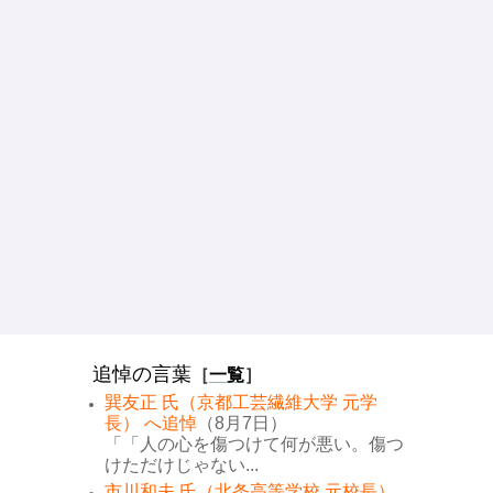
追悼の言葉
［
一覧
］
巽友正 氏（京都工芸繊維大学 元学
長） へ追悼
（8月7日）
「「人の心を傷つけて何が悪い。傷つ
けただけじゃない...
市川和夫 氏（北条高等学校 元校長）