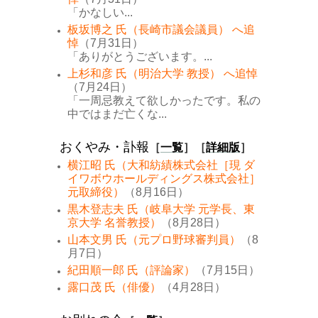
「かなしい...
板坂博之 氏（長崎市議会議員） へ追
悼
（7月31日）
「ありがとうございます。...
上杉和彦 氏（明治大学 教授） へ追悼
（7月24日）
「一周忌教えて欲しかったです。私の
中ではまだ亡くな...
おくやみ・訃報
［
一覧
］［
詳細版
］
横江昭 氏（大和紡績株式会社［現 ダ
イワボウホールディングス株式会社］
元取締役）
（8月16日）
黒木登志夫 氏（岐阜大学 元学長、東
京大学 名誉教授）
（8月28日）
山本文男 氏（元プロ野球審判員）
（8
月7日）
紀田順一郎 氏（評論家）
（7月15日）
露口茂 氏（俳優）
（4月28日）