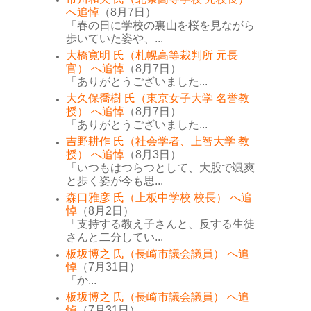
へ追悼
（8月7日）
「春の日に学校の裏山を桜を見ながら
歩いていた姿や、...
大橋寛明 氏（札幌高等裁判所 元長
官） へ追悼
（8月7日）
「ありがとうございました...
大久保喬樹 氏（東京女子大学 名誉教
授） へ追悼
（8月7日）
「ありがとうございました...
吉野耕作 氏（社会学者、上智大学 教
授） へ追悼
（8月3日）
「いつもはつらつとして、大股で颯爽
と歩く姿が今も思...
森口雅彦 氏（上板中学校 校長） へ追
悼
（8月2日）
「支持する教え子さんと、反する生徒
さんと二分してい...
板坂博之 氏（長崎市議会議員） へ追
悼
（7月31日）
「か...
板坂博之 氏（長崎市議会議員） へ追
悼
（7月31日）