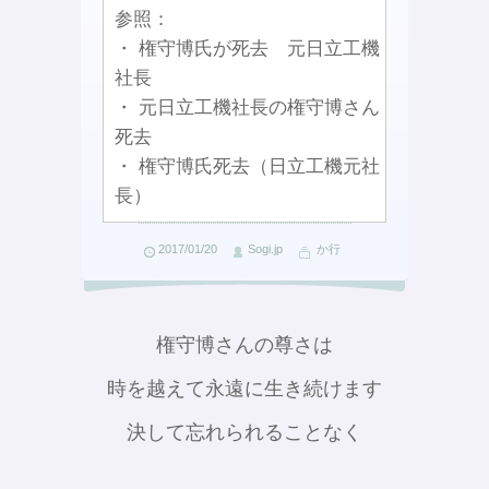
参照：
・ 権守博氏が死去 元日立工機
社長
・ 元日立工機社長の権守博さん
死去
・ 権守博氏死去（日立工機元社
長）
2017/01/20
Sogi.jp
か行
権守博さんの尊さは
時を越えて永遠に生き続けます
決して忘れられることなく