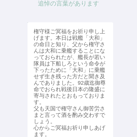
追悼の言葉があります
権守様ご冥福をお祈り申し上
げます。本日は戦艦「大和」
の命日と知り、父から権守さ
んは大和に乗艦することにな
っておられたが、艦長が若い
隊員は下船しろという命令が
下ったために「大和」に乗艦
せず生き残った方だと聞き及
んでありました。92歳迄御尊
命でおられ戦後日本の隆盛に
寄与されたとおもっておりま
す。
父も天国で権守さん御苦労さ
まと言って酒を酌み交わすで
しょう。
心からご冥福お祈り申しあげ
ます。