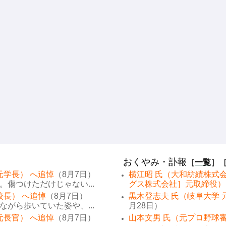
おくやみ・訃報
［
一覧
］
元学長） へ追悼
（8月7日）
横江昭 氏（大和紡績株式
傷つけただけじゃない...
グス株式会社］元取締役）
校長） へ追悼
（8月7日）
黒木登志夫 氏（岐阜大学 
がら歩いていた姿や、...
月28日）
元長官） へ追悼
（8月7日）
山本文男 氏（元プロ野球