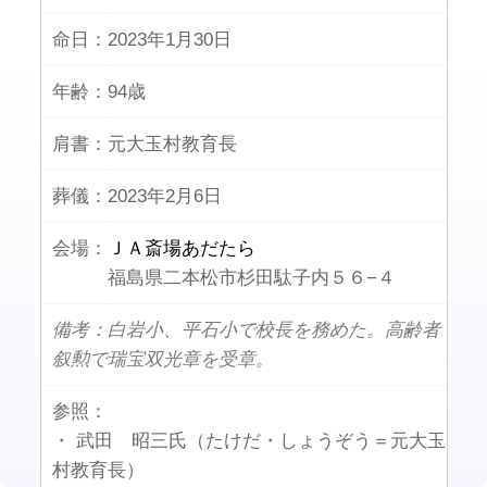
命日：
2023年1月30日
年齢：
94歳
肩書：
元大玉村教育長
葬儀：
2023年2月6日
会場：
ＪＡ斎場あだたら
福島県二本松市杉田駄子内５６−４
備考：白岩小、平石小で校長を務めた。高齢者
叙勲で瑞宝双光章を受章。
参照：
・ 武田 昭三氏（たけだ・しょうぞう＝元大玉
村教育長）