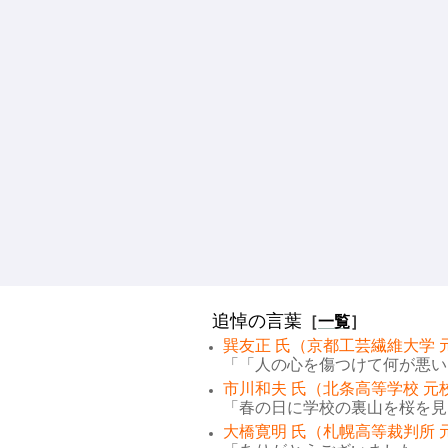
追悼の言葉
［
一覧
］
巽友正 氏（京都工芸繊維大学 
「「人の心を傷つけて何が悪い。
市川和夫 氏（北条高等学校 元
「春の日に学校の裏山を桜を見な
大橋寛明 氏（札幌高等裁判所 