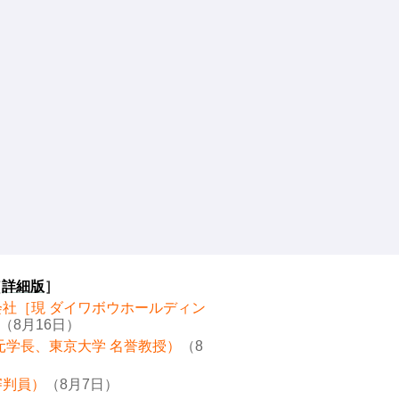
［
詳細版
］
会社［現 ダイワボウホールディン
（8月16日）
元学長、東京大学 名誉教授）
（8
審判員）
（8月7日）