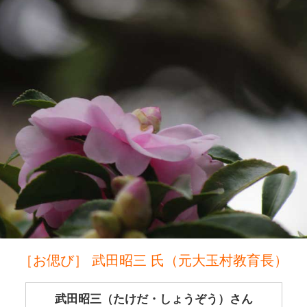
［お偲び］ 武田昭三 氏（元大玉村教育長）
武田昭三（たけだ・しょうぞう）さん