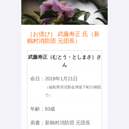
［お偲び］ 武藤寿正 氏（新
鶴村消防団 元団長）
武藤寿正（むとう・としまさ）さ
ん
命日：
2018年1月21日
（福島県河沼郡会津坂下町の病院
で）
年齢：
83歳
肩書：
新鶴村消防団 元団長