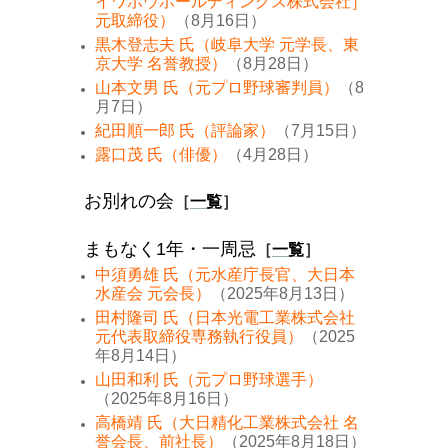
イワボウホールディングス株式会社］
元取締役）
（8月16日）
黒木登志夫 氏（岐阜大学 元学長、東
京大学 名誉教授）
（8月28日）
山本文男 氏（元プロ野球審判員）
（8
月7日）
紀田順一郎 氏（評論家）
（7月15日）
露口茂 氏（俳優）
（4月28日）
お別れの会
［
一覧
］
まもなく1年・一周忌
［
一覧
］
中須勇雄 氏（元水産庁長官、大日本
水産会 元会長）
（2025年8月13日）
田村隆司 氏（日本光電工業株式会社
元代表取締役専務執行役員）
（2025
年8月14日）
山田和利 氏（元プロ野球選手）
（2025年8月16日）
高橋靖 氏（大日精化工業株式会社 名
誉会長、前社長）
（2025年8月18日）