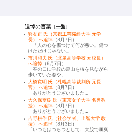
追悼の言葉
［
一覧
］
巽友正 氏（京都工芸繊維大学 元学
長） へ追悼
（8月7日）
「「人の心を傷つけて何が悪い。傷つ
けただけじゃない...
市川和夫 氏（北条高等学校 元校長）
へ追悼
（8月7日）
「春の日に学校の裏山を桜を見ながら
歩いていた姿や、...
大橋寛明 氏（札幌高等裁判所 元長
官） へ追悼
（8月7日）
「ありがとうございました...
大久保喬樹 氏（東京女子大学 名誉教
授） へ追悼
（8月7日）
「ありがとうございました...
吉野耕作 氏（社会学者、上智大学 教
授） へ追悼
（8月3日）
「いつもはつらつとして、大股で颯爽