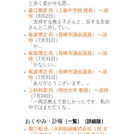
と歩く姿が今も思...
森口雅彦 氏（上板中学校 校長） へ追
悼
（8月2日）
「支持する教え子さんと、反する生徒
さんと二分してい...
板坂博之 氏（長崎市議会議員） へ追
悼
（7月31日）
「か...
板坂博之 氏（長崎市議会議員） へ追
悼
（7月31日）
「かなしい...
板坂博之 氏（長崎市議会議員） へ追
悼
（7月31日）
「ありがとうございます。...
上杉和彦 氏（明治大学 教授） へ追悼
（7月24日）
「一周忌教えて欲しかったです。私の
中ではまだ亡くな...
おくやみ・訃報
［
一覧
］［
詳細版
］
横江昭 氏（大和紡績株式会社［現 ダ