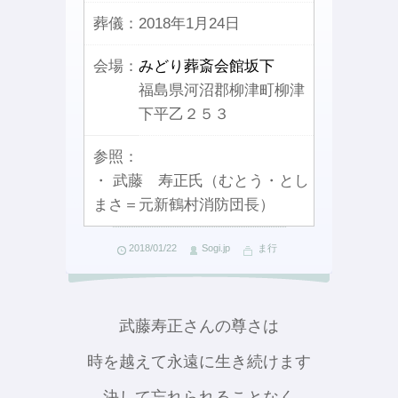
葬儀：
2018年1月24日
会場：
みどり葬斎会館坂下
福島県河沼郡柳津町柳津
下平乙２５３
参照：
・ 武藤 寿正氏（むとう・とし
まさ＝元新鶴村消防団長）
2018/01/22
Sogi.jp
ま行
武藤寿正さんの尊さは
時を越えて永遠に生き続けます
決して忘れられることなく