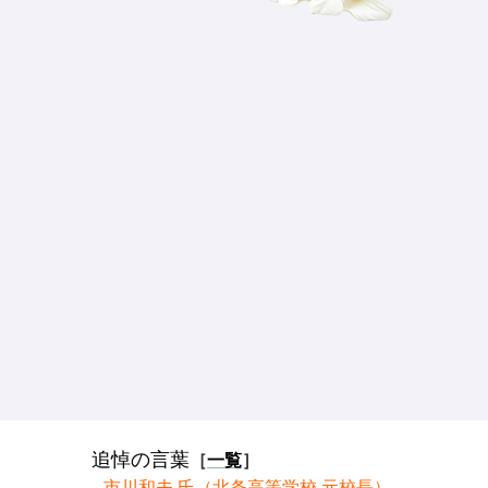
追悼の言葉
［
一覧
］
市川和夫 氏（北条高等学校 元校長）