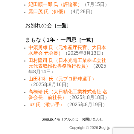
紀田順一郎 氏（評論家）
（7月15日）
露口茂 氏（俳優）
（4月28日）
お別れの会
［
一覧
］
まもなく1年・一周忌
［
一覧
］
中須勇雄 氏（元水産庁長官、大日本
水産会 元会長）
（2025年8月13日）
田村隆司 氏（日本光電工業株式会社
元代表取締役専務執行役員）
（2025
年8月14日）
山田和利 氏（元プロ野球選手）
（2025年8月16日）
高橋靖 氏（大日精化工業株式会社 名
誉会長、前社長）
（2025年8月18日）
luz 氏（歌い手）
（2025年8月19日）
Sogi.jpメモリアルとは
お問い合わせ
Copyright © 2026
Sogi.jp