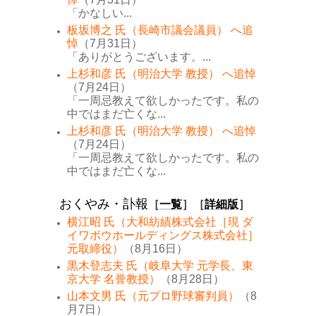
「かなしい...
板坂博之 氏（長崎市議会議員） へ追
悼
（7月31日）
「ありがとうございます。...
上杉和彦 氏（明治大学 教授） へ追悼
（7月24日）
「一周忌教えて欲しかったです。私の
中ではまだ亡くな...
上杉和彦 氏（明治大学 教授） へ追悼
（7月24日）
「一周忌教えて欲しかったです。私の
中ではまだ亡くな...
おくやみ・訃報
［
一覧
］［
詳細版
］
横江昭 氏（大和紡績株式会社［現 ダ
イワボウホールディングス株式会社］
元取締役）
（8月16日）
黒木登志夫 氏（岐阜大学 元学長、東
京大学 名誉教授）
（8月28日）
山本文男 氏（元プロ野球審判員）
（8
月7日）