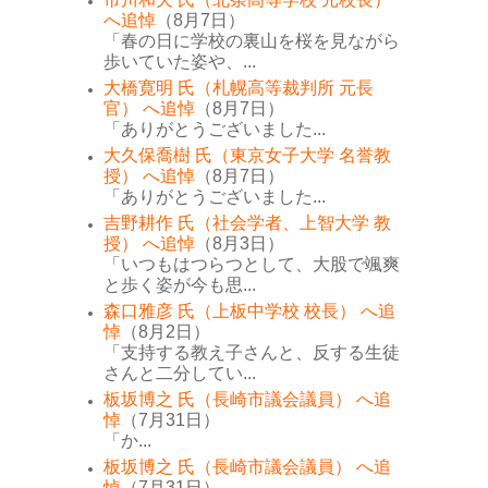
へ追悼
（8月7日）
「春の日に学校の裏山を桜を見ながら
歩いていた姿や、...
大橋寛明 氏（札幌高等裁判所 元長
官） へ追悼
（8月7日）
「ありがとうございました...
大久保喬樹 氏（東京女子大学 名誉教
授） へ追悼
（8月7日）
「ありがとうございました...
吉野耕作 氏（社会学者、上智大学 教
授） へ追悼
（8月3日）
「いつもはつらつとして、大股で颯爽
と歩く姿が今も思...
森口雅彦 氏（上板中学校 校長） へ追
悼
（8月2日）
「支持する教え子さんと、反する生徒
さんと二分してい...
板坂博之 氏（長崎市議会議員） へ追
悼
（7月31日）
「か...
板坂博之 氏（長崎市議会議員） へ追
悼
（7月31日）