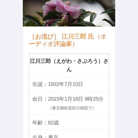
［お偲び］ 江川三郎 氏（オ
ーディオ評論家）
江川三郎（えがわ・さぶろう）さ
ん
生誕：
1932年7月10日
命日：
2015年1月18日 9時25分
（東京都杉並区の病院で）
年齢：
82歳
出身：
東京