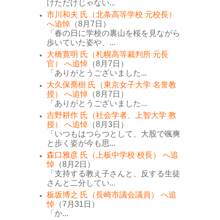
けただけじゃない...
市川和夫 氏（北条高等学校 元校長）
へ追悼
（8月7日）
「春の日に学校の裏山を桜を見ながら
歩いていた姿や、...
大橋寛明 氏（札幌高等裁判所 元長
官） へ追悼
（8月7日）
「ありがとうございました...
大久保喬樹 氏（東京女子大学 名誉教
授） へ追悼
（8月7日）
「ありがとうございました...
吉野耕作 氏（社会学者、上智大学 教
授） へ追悼
（8月3日）
「いつもはつらつとして、大股で颯爽
と歩く姿が今も思...
森口雅彦 氏（上板中学校 校長） へ追
悼
（8月2日）
「支持する教え子さんと、反する生徒
さんと二分してい...
板坂博之 氏（長崎市議会議員） へ追
悼
（7月31日）
「か...