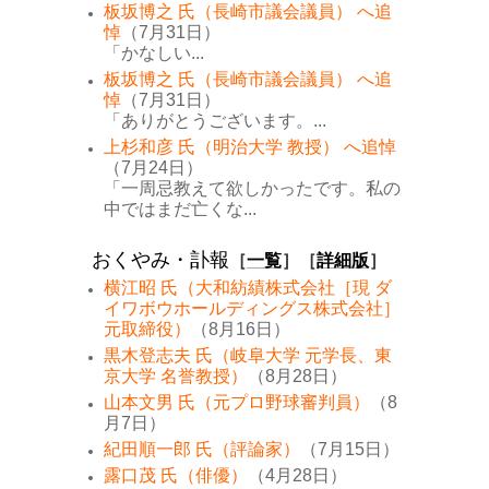
板坂博之 氏（長崎市議会議員） へ追
悼
（7月31日）
「かなしい...
板坂博之 氏（長崎市議会議員） へ追
悼
（7月31日）
「ありがとうございます。...
上杉和彦 氏（明治大学 教授） へ追悼
（7月24日）
「一周忌教えて欲しかったです。私の
中ではまだ亡くな...
おくやみ・訃報
［
一覧
］［
詳細版
］
横江昭 氏（大和紡績株式会社［現 ダ
イワボウホールディングス株式会社］
元取締役）
（8月16日）
黒木登志夫 氏（岐阜大学 元学長、東
京大学 名誉教授）
（8月28日）
山本文男 氏（元プロ野球審判員）
（8
月7日）
紀田順一郎 氏（評論家）
（7月15日）
露口茂 氏（俳優）
（4月28日）