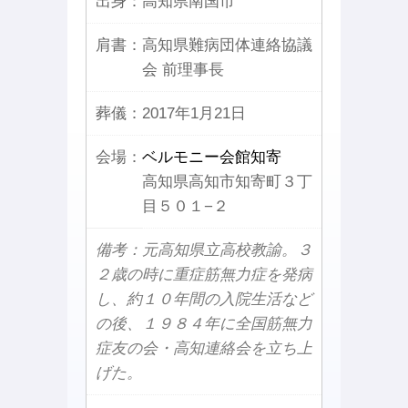
出身：
高知県南国市
肩書：
高知県難病団体連絡協議
会 前理事長
葬儀：
2017年1月21日
会場：
ベルモニー会館知寄
高知県高知市知寄町３丁
目５０１−２
備考：元高知県立高校教諭。３
２歳の時に重症筋無力症を発病
し、約１０年間の入院生活など
の後、１９８４年に全国筋無力
症友の会・高知連絡会を立ち上
げた。