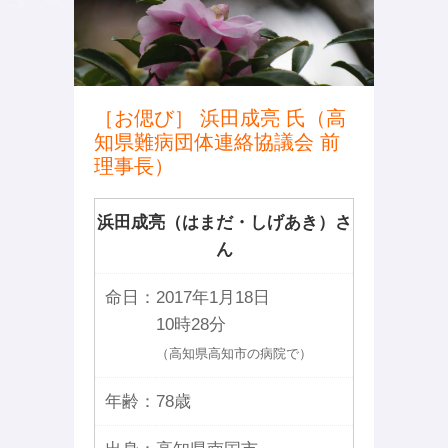
［お偲び］ 浜田成亮 氏（高
知県難病団体連絡協議会 前
理事長）
浜田成亮（はまだ・しげあき）さ
ん
命日：
2017年1月18日
10時28分
（高知県高知市の病院で）
年齢：
78歳