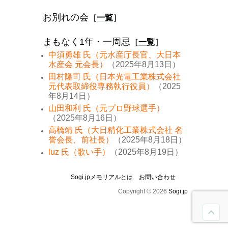
お別れの会
［
一覧
］
まもなく1年・一周忌
［
一覧
］
中須勇雄 氏（元水産庁長官、大日本
水産会 元会長）
（2025年8月13日）
田村隆司 氏（日本光電工業株式会社
元代表取締役専務執行役員）
（2025
年8月14日）
山田和利 氏（元プロ野球選手）
（2025年8月16日）
高橋靖 氏（大日精化工業株式会社 名
誉会長、前社長）
（2025年8月18日）
luz 氏（歌い手）
（2025年8月19日）
Sogi.jpメモリアルとは
お問い合わせ
Copyright © 2026
Sogi.jp