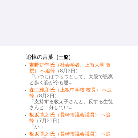
追悼の言葉
［
一覧
］
吉野耕作 氏（社会学者、上智大学 教
授） へ追悼
（8月3日）
「いつもはつらつとして、大股で颯爽
と歩く姿が今も思...
森口雅彦 氏（上板中学校 校長） へ追
悼
（8月2日）
「支持する教え子さんと、反する生徒
さんと二分してい...
板坂博之 氏（長崎市議会議員） へ追
悼
（7月31日）
「か...
板坂博之 氏（長崎市議会議員） へ追