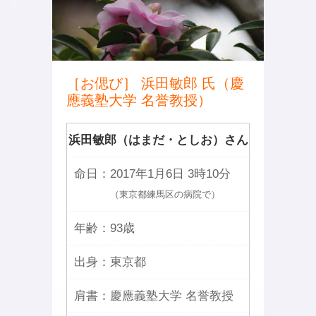
［お偲び］ 浜田敏郎 氏（慶
應義塾大学 名誉教授）
浜田敏郎（はまだ・としお）さん
命日：
2017年1月6日 3時10分
（東京都練馬区の病院で）
年齢：
93歳
出身：
東京都
肩書：
慶應義塾大学 名誉教授