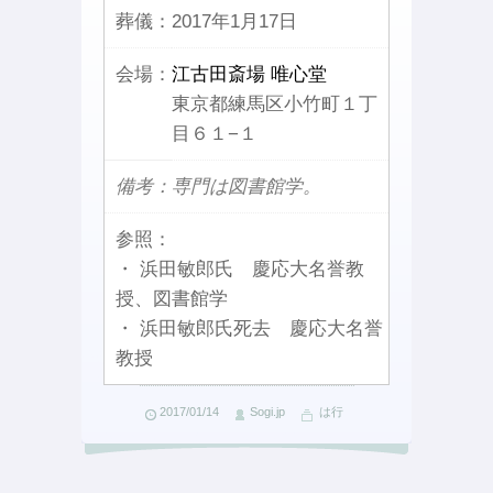
葬儀：
2017年1月17日
会場：
江古田斎場 唯心堂
東京都練馬区小竹町１丁
目６１−１
備考：専門は図書館学。
参照：
・ 浜田敏郎氏 慶応大名誉教
授、図書館学
・ 浜田敏郎氏死去 慶応大名誉
教授
2017/01/14
Sogi.jp
は行