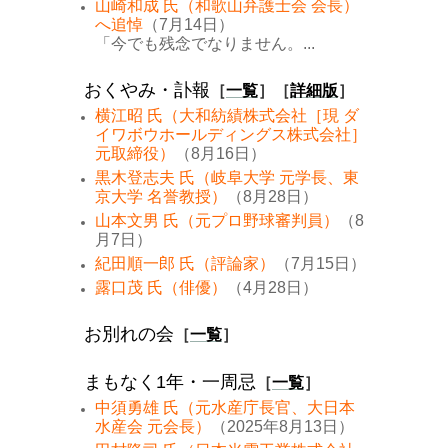
山崎和成 氏（和歌山弁護士会 会長）
へ追悼
（7月14日）
「今でも残念でなりません。...
おくやみ・訃報
［
一覧
］［
詳細版
］
横江昭 氏（大和紡績株式会社［現 ダ
イワボウホールディングス株式会社］
元取締役）
（8月16日）
黒木登志夫 氏（岐阜大学 元学長、東
京大学 名誉教授）
（8月28日）
山本文男 氏（元プロ野球審判員）
（8
月7日）
紀田順一郎 氏（評論家）
（7月15日）
露口茂 氏（俳優）
（4月28日）
お別れの会
［
一覧
］
まもなく1年・一周忌
［
一覧
］
中須勇雄 氏（元水産庁長官、大日本
水産会 元会長）
（2025年8月13日）