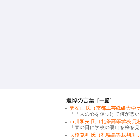
追悼の言葉
［
一覧
］
巽友正 氏（京都工芸繊維大学 
「「人の心を傷つけて何が悪い。
市川和夫 氏（北条高等学校 元
「春の日に学校の裏山を桜を見な
大橋寛明 氏（札幌高等裁判所 