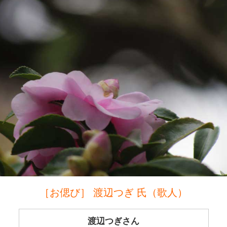
［お偲び］ 渡辺つぎ 氏（歌人）
渡辺つぎさん