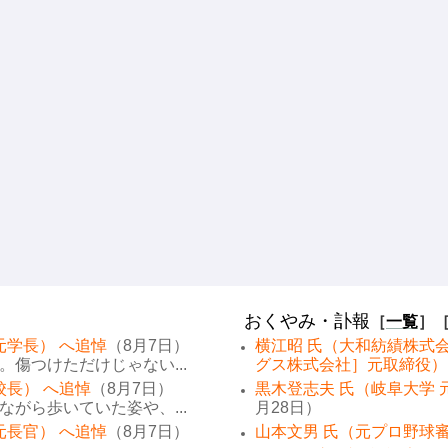
おくやみ・訃報
［
一覧
］
元学長） へ追悼
（8月7日）
横江昭 氏（大和紡績株式
傷つけただけじゃない...
グス株式会社］元取締役）
校長） へ追悼
（8月7日）
黒木登志夫 氏（岐阜大学 
がら歩いていた姿や、...
月28日）
元長官） へ追悼
（8月7日）
山本文男 氏（元プロ野球