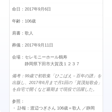
命日：
2017年9月6日
年齢：
106歳
肩書：
歌人
葬儀：
2017年9月11日
会場：
セレモニーホール鶴寿
静岡県下田市大賀茂１２３７
備考：99歳で初歌集「ひこばえ－百年の譜」を
出版し、2017年6月まで月1回の「賀茂短歌会」
を自宅で開くなど最期まで現役で活躍した。
参照：
・ 訃報：渡辺つぎさん 106歳＝歌人 ／静岡