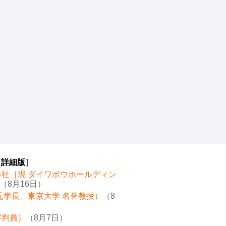
［
詳細版
］
会社［現 ダイワボウホールディン
（8月16日）
元学長、東京大学 名誉教授）
（8
審判員）
（8月7日）