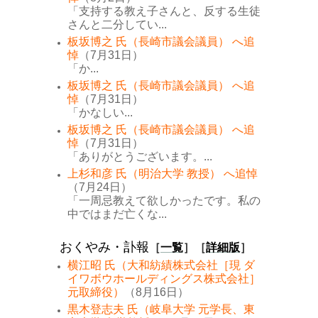
「支持する教え子さんと、反する生徒
さんと二分してい...
板坂博之 氏（長崎市議会議員） へ追
悼
（7月31日）
「か...
板坂博之 氏（長崎市議会議員） へ追
悼
（7月31日）
「かなしい...
板坂博之 氏（長崎市議会議員） へ追
悼
（7月31日）
「ありがとうございます。...
上杉和彦 氏（明治大学 教授） へ追悼
（7月24日）
「一周忌教えて欲しかったです。私の
中ではまだ亡くな...
おくやみ・訃報
［
一覧
］［
詳細版
］
横江昭 氏（大和紡績株式会社［現 ダ
イワボウホールディングス株式会社］
元取締役）
（8月16日）
黒木登志夫 氏（岐阜大学 元学長、東