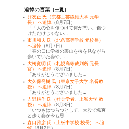
追悼の言葉
［
一覧
］
巽友正 氏（京都工芸繊維大学 元学
長） へ追悼
（8月7日）
「「人の心を傷つけて何が悪い。傷つ
けただけじゃない...
市川和夫 氏（北条高等学校 元校長）
へ追悼
（8月7日）
「春の日に学校の裏山を桜を見ながら
歩いていた姿や、...
大橋寛明 氏（札幌高等裁判所 元長
官） へ追悼
（8月7日）
「ありがとうございました...
大久保喬樹 氏（東京女子大学 名誉教
授） へ追悼
（8月7日）
「ありがとうございました...
吉野耕作 氏（社会学者、上智大学 教
授） へ追悼
（8月3日）
「いつもはつらつとして、大股で颯爽
と歩く姿が今も思...
森口雅彦 氏（上板中学校 校長） へ追
悼
（8月2日）