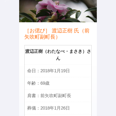
［お偲び］ 渡辺正樹 氏（前
矢吹町副町長）
渡辺正樹（わたなべ・まさき）さ
ん
命日：
2018年1月19日
年齢：
69歳
肩書：
前矢吹町副町長
葬儀：
2018年1月26日