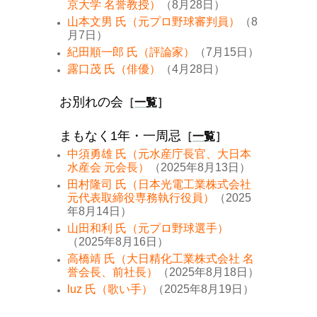
京大学 名誉教授）
（8月28日）
山本文男 氏（元プロ野球審判員）
（8
月7日）
紀田順一郎 氏（評論家）
（7月15日）
露口茂 氏（俳優）
（4月28日）
お別れの会
［
一覧
］
まもなく1年・一周忌
［
一覧
］
中須勇雄 氏（元水産庁長官、大日本
水産会 元会長）
（2025年8月13日）
田村隆司 氏（日本光電工業株式会社
元代表取締役専務執行役員）
（2025
年8月14日）
山田和利 氏（元プロ野球選手）
（2025年8月16日）
高橋靖 氏（大日精化工業株式会社 名
誉会長、前社長）
（2025年8月18日）
luz 氏（歌い手）
（2025年8月19日）