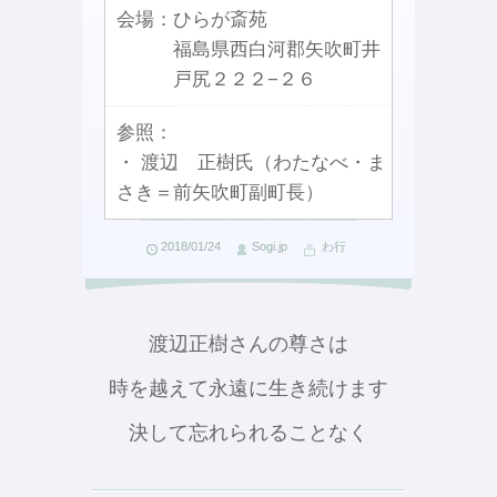
会場：
ひらが斎苑
福島県西白河郡矢吹町井
戸尻２２２−２６
参照：
・ 渡辺 正樹氏（わたなべ・ま
さき＝前矢吹町副町長）
2018/01/24
Sogi.jp
わ行
渡辺正樹さんの尊さは
時を越えて永遠に生き続けます
決して忘れられることなく