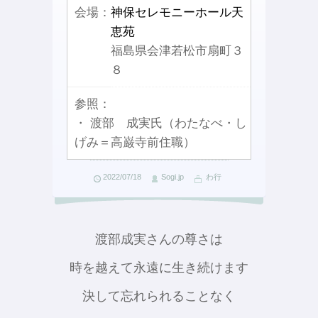
会場：
神保セレモニーホール天
恵苑
福島県会津若松市扇町３
８
参照：
・ 渡部 成実氏（わたなべ・し
げみ＝高巌寺前住職）
2022/07/18
Sogi.jp
わ行
渡部成実さんの尊さは
時を越えて永遠に生き続けます
決して忘れられることなく