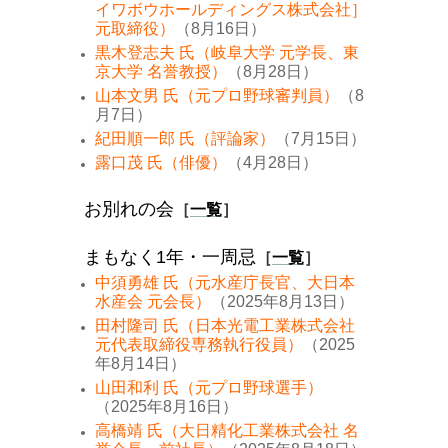
イワボウホールディングス株式会社］
元取締役）
（8月16日）
黒木登志夫 氏（岐阜大学 元学長、東
京大学 名誉教授）
（8月28日）
山本文男 氏（元プロ野球審判員）
（8
月7日）
紀田順一郎 氏（評論家）
（7月15日）
露口茂 氏（俳優）
（4月28日）
お別れの会
［
一覧
］
まもなく1年・一周忌
［
一覧
］
中須勇雄 氏（元水産庁長官、大日本
水産会 元会長）
（2025年8月13日）
田村隆司 氏（日本光電工業株式会社
元代表取締役専務執行役員）
（2025
年8月14日）
山田和利 氏（元プロ野球選手）
（2025年8月16日）
高橋靖 氏（大日精化工業株式会社 名