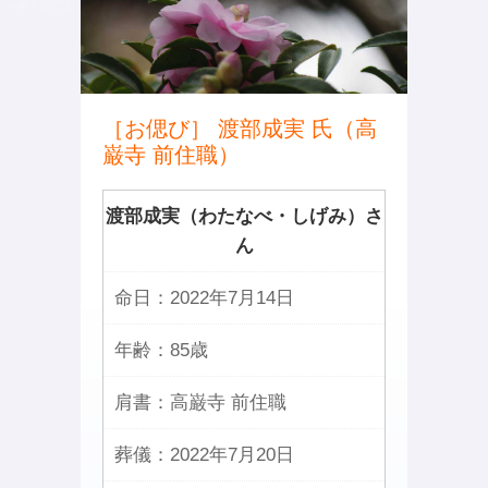
［お偲び］ 渡部成実 氏（高
巌寺 前住職）
渡部成実（わたなべ・しげみ）さ
ん
命日：
2022年7月14日
年齢：
85歳
肩書：
高巌寺 前住職
葬儀：
2022年7月20日