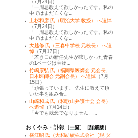
（7月24日）
「一周忌教えて欲しかったです。私の
中ではまだ亡くな...
上杉和彦 氏（明治大学 教授） へ追悼
（7月24日）
「一周忌教えて欲しかったです。私の
中ではまだ亡くな...
大越修 氏（三春中学校 元校長） へ追
悼
（7月17日）
「若き日の新任先生が眩しかった青春
の1ページは宝物...
竹嶋康弘 氏（福岡県医師会 元会長、
日本医師会 元副会長） へ追悼
（7月
15日）
「頑張っています。 先生に教えて頂
いた事を組み合...
山崎和成 氏（和歌山弁護士会 会長）
へ追悼
（7月14日）
「今でも残念でなりません。...
おくやみ・訃報
［
一覧
］［
詳細版
］
横江昭 氏（大和紡績株式会社［現 ダ