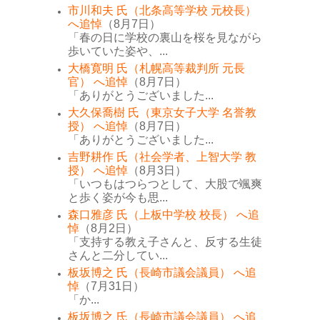
市川和夫 氏（北条高等学校 元校長）
へ追悼
（8月7日）
「春の日に学校の裏山を桜を見ながら
歩いていた姿や、...
大橋寛明 氏（札幌高等裁判所 元長
官） へ追悼
（8月7日）
「ありがとうございました...
大久保喬樹 氏（東京女子大学 名誉教
授） へ追悼
（8月7日）
「ありがとうございました...
吉野耕作 氏（社会学者、上智大学 教
授） へ追悼
（8月3日）
「いつもはつらつとして、大股で颯爽
と歩く姿が今も思...
森口雅彦 氏（上板中学校 校長） へ追
悼
（8月2日）
「支持する教え子さんと、反する生徒
さんと二分してい...
板坂博之 氏（長崎市議会議員） へ追
悼
（7月31日）
「か...
板坂博之 氏（長崎市議会議員） へ追