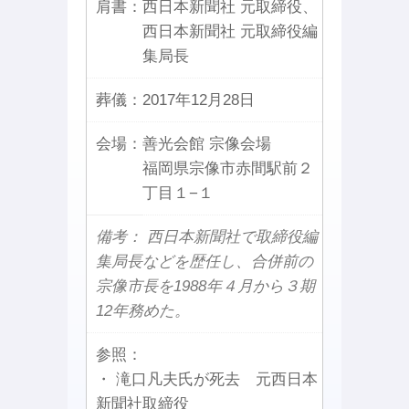
肩書：
西日本新聞社 元取締役、
西日本新聞社 元取締役編
集局長
葬儀：
2017年12月28日
会場：
善光会館 宗像会場
福岡県宗像市赤間駅前２
丁目１−１
備考： 西日本新聞社で取締役編
集局長などを歴任し、合併前の
宗像市長を1988年４月から３期
12年務めた。
参照：
・ 滝口凡夫氏が死去 元西日本
新聞社取締役