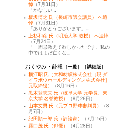
悼
（7月31日）
「かなしい...
板坂博之 氏（長崎市議会議員） へ追
悼
（7月31日）
「ありがとうございます。...
上杉和彦 氏（明治大学 教授） へ追悼
（7月24日）
「一周忌教えて欲しかったです。私の
中ではまだ亡くな...
おくやみ・訃報
［
一覧
］［
詳細版
］
横江昭 氏（大和紡績株式会社［現 ダ
イワボウホールディングス株式会社］
元取締役）
（8月16日）
黒木登志夫 氏（岐阜大学 元学長、東
京大学 名誉教授）
（8月28日）
山本文男 氏（元プロ野球審判員）
（8
月7日）
紀田順一郎 氏（評論家）
（7月15日）
露口茂 氏（俳優）
（4月28日）