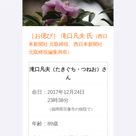
［お偲び］ 滝口凡夫 氏
（西日
本新聞社 元取締役、西日本新聞社
元取締役編集局長）
滝口凡夫（たきぐち・つねお）さ
ん
命日：
2017年12月24日
23時38分
（福岡県宗像市の病院で）
年齢：
89歳