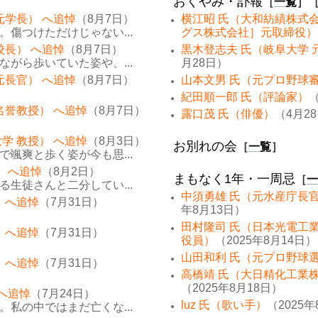
おくやみ・訃報
［
一覧
］
元学長） へ追悼
（8月7日）
横江昭 氏（大和紡績株式
傷つけただけじゃない...
グス株式会社］元取締役）
校長） へ追悼
（8月7日）
黒木登志夫 氏（岐阜大学 
がら歩いていた姿や、...
月28日）
元長官） へ追悼
（8月7日）
山本文男 氏（元プロ野球
紀田順一郎 氏（評論家）
（
名誉教授） へ追悼
（8月7日）
露口茂 氏（俳優）
（4月2
学 教授） へ追悼
（8月3日）
お別れの会
［
一覧
］
颯爽と歩く姿が今も思...
） へ追悼
（8月2日）
まもなく1年・一周忌
［
一
生徒さんと二分してい...
中須勇雄 氏（元水産庁長
 へ追悼
（7月31日）
年8月13日）
田村隆司 氏（日本光電工
 へ追悼
（7月31日）
役員）
（2025年8月14日）
山田和利 氏（元プロ野球
 へ追悼
（7月31日）
高橋靖 氏（大日精化工業
（2025年8月18日）
 へ追悼
（7月24日）
luz 氏（歌い手）
（2025年
私の中ではまだ亡くな...