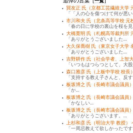
追悼の言葉
［
一覧
］
巽友正 氏（京都工芸繊維大学 
「「人の心を傷つけて何が悪い。
市川和夫 氏（北条高等学校 元
「春の日に学校の裏山を桜を見な
大橋寛明 氏（札幌高等裁判所 
「ありがとうございました...
大久保喬樹 氏（東京女子大学 
「ありがとうございました...
吉野耕作 氏（社会学者、上智大
「いつもはつらつとして、大股で
森口雅彦 氏（上板中学校 校長
「支持する教え子さんと、反する
板坂博之 氏（長崎市議会議員）
「か...
板坂博之 氏（長崎市議会議員）
「かなしい...
板坂博之 氏（長崎市議会議員）
「ありがとうございます。...
上杉和彦 氏（明治大学 教授）
「一周忌教えて欲しかったです。