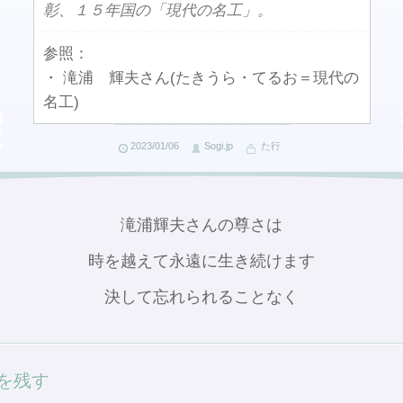
彰、１５年国の「現代の名工」。
参照：
・ 滝浦 輝夫さん(たきうら・てるお＝現代の
名工)
2023/01/06
Sogi.jp
た行
滝浦輝夫さんの尊さは
時を越えて永遠に生き続けます
決して忘れられることなく
を残す