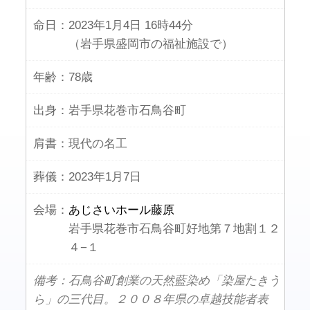
命日：
2023年1月4日 16時44分
（岩手県盛岡市の福祉施設で）
年齢：
78歳
出身：
岩手県花巻市石鳥谷町
肩書：
現代の名工
葬儀：
2023年1月7日
会場：
あじさいホール藤原
岩手県花巻市石鳥谷町好地第７地割１２
４−１
備考：石鳥谷町創業の天然藍染め「染屋たきう
ら」の三代目。２００８年県の卓越技能者表