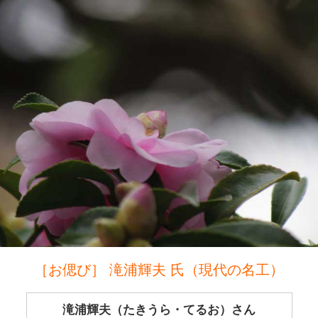
［お偲び］ 滝浦輝夫 氏（現代の名工）
滝浦輝夫（たきうら・てるお）さん