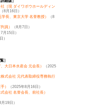
［
詳細版
］
会社［現 ダイワボウホールディン
（8月16日）
元学長、東京大学 名誉教授）
（8
審判員）
（8月7日）
7月15日）
8日）
覧
］
官、大日本水産会 元会長）
（2025
業株式会社 元代表取締役専務執行
選手）
（2025年8月16日）
株式会社 名誉会長、前社長）
8月19日）