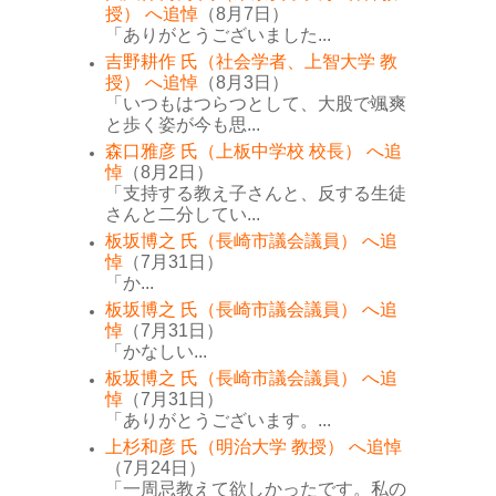
授） へ追悼
（8月7日）
「ありがとうございました...
吉野耕作 氏（社会学者、上智大学 教
授） へ追悼
（8月3日）
「いつもはつらつとして、大股で颯爽
と歩く姿が今も思...
森口雅彦 氏（上板中学校 校長） へ追
悼
（8月2日）
「支持する教え子さんと、反する生徒
さんと二分してい...
板坂博之 氏（長崎市議会議員） へ追
悼
（7月31日）
「か...
板坂博之 氏（長崎市議会議員） へ追
悼
（7月31日）
「かなしい...
板坂博之 氏（長崎市議会議員） へ追
悼
（7月31日）
「ありがとうございます。...
上杉和彦 氏（明治大学 教授） へ追悼
（7月24日）
「一周忌教えて欲しかったです。私の