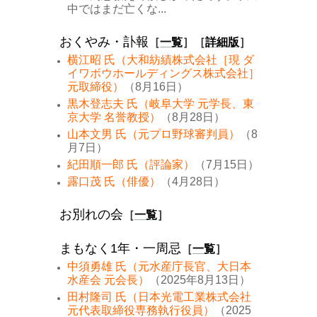
中ではまだ亡くな...
おくやみ・訃報
［
一覧
］［
詳細版
］
横江昭 氏（大和紡績株式会社［現 ダ
イワボウホールディングス株式会社］
元取締役）
（8月16日）
黒木登志夫 氏（岐阜大学 元学長、東
京大学 名誉教授）
（8月28日）
山本文男 氏（元プロ野球審判員）
（8
月7日）
紀田順一郎 氏（評論家）
（7月15日）
露口茂 氏（俳優）
（4月28日）
お別れの会
［
一覧
］
まもなく1年・一周忌
［
一覧
］
中須勇雄 氏（元水産庁長官、大日本
水産会 元会長）
（2025年8月13日）
田村隆司 氏（日本光電工業株式会社
元代表取締役専務執行役員）
（2025