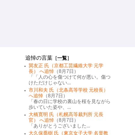
追悼の言葉
［
一覧
］
巽友正 氏（京都工芸繊維大学 元学
長） へ追悼
（8月7日）
「「人の心を傷つけて何が悪い。傷つ
けただけじゃない...
市川和夫 氏（北条高等学校 元校長）
へ追悼
（8月7日）
「春の日に学校の裏山を桜を見ながら
歩いていた姿や、...
大橋寛明 氏（札幌高等裁判所 元長
官） へ追悼
（8月7日）
「ありがとうございました...
大久保喬樹 氏（東京女子大学 名誉教