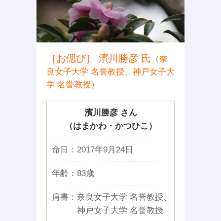
［お偲び］ 濱川勝彦 氏
（奈
良女子大学 名誉教授、神戸女子大
学 名誉教授）
濱川勝彦 さん
（はまかわ・かつひこ）
命日：
2017年9月24日
年齢：
83歳
肩書：
奈良女子大学 名誉教授、
神戸女子大学 名誉教授