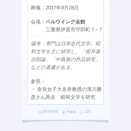
葬儀：
2017年9月28日
会場：
ベルウイング会館
三重県伊賀市守田町７−７
備考：専門は日本近代文学。昭
和文学を主に研究し、「梶井基
次郎論」「中島敦の作品研究」
などの著書がある。
参照：
・ 奈良女子大名誉教授の濱川勝
彦さん死去 昭和文学を研究
2017/10/02
Sogi.jp
は行