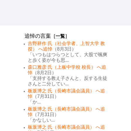
追悼の言葉
［
一覧
］
吉野耕作 氏（社会学者、上智大学 教
授） へ追悼
（8月3日）
「いつもはつらつとして、大股で颯爽
と歩く姿が今も思...
森口雅彦 氏（上板中学校 校長） へ追
悼
（8月2日）
「支持する教え子さんと、反する生徒
さんと二分してい...
板坂博之 氏（長崎市議会議員） へ追
悼
（7月31日）
「か...
板坂博之 氏（長崎市議会議員） へ追
悼
（7月31日）
「かなしい...
板坂博之 氏（長崎市議会議員） へ追