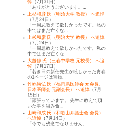
悼
（7月31日）
「ありがとうございます。...
上杉和彦 氏（明治大学 教授） へ追悼
（7月24日）
「一周忌教えて欲しかったです。私の
中ではまだ亡くな...
上杉和彦 氏（明治大学 教授） へ追悼
（7月24日）
「一周忌教えて欲しかったです。私の
中ではまだ亡くな...
大越修 氏（三春中学校 元校長） へ追
悼
（7月17日）
「若き日の新任先生が眩しかった青春
の1ページは宝物...
竹嶋康弘 氏（福岡県医師会 元会長、
日本医師会 元副会長） へ追悼
（7月
15日）
「頑張っています。 先生に教えて頂
いた事を組み合...
山崎和成 氏（和歌山弁護士会 会長）
へ追悼
（7月14日）
「今でも残念でなりません。...