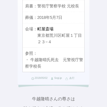
肩書：
警視庁警察学校 元校長
葬儀：
2018年5月7日
会場：
町屋斎場
東京都荒川区町屋１丁目
２３−４
参照：
・ 牛越隆晴氏死去 元警視庁警
察学校長
2018/05/02
Sogi.jp
あ行
牛越隆晴さんの尊さは