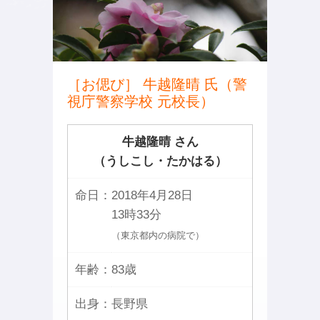
［お偲び］ 牛越隆晴 氏（警
視庁警察学校 元校長）
牛越隆晴 さん
（うしこし・たかはる）
命日：
2018年4月28日
13時33分
（東京都内の病院で）
年齢：
83歳
出身：
長野県