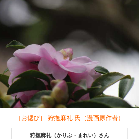
［お偲び］ 狩撫麻礼 氏（漫画原作者）
狩撫麻礼（かりぶ・まれい）さん