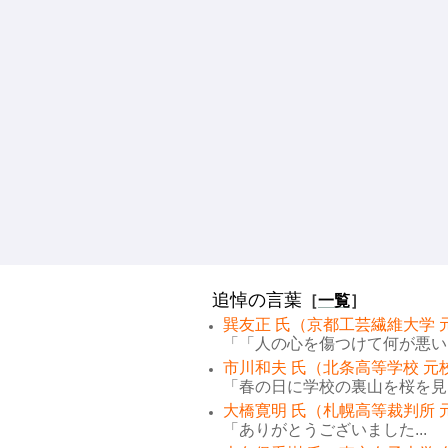
追悼の言葉
［
一覧
］
巽友正 氏（京都工芸繊維大学 
「「人の心を傷つけて何が悪い。
市川和夫 氏（北条高等学校 元
「春の日に学校の裏山を桜を見な
大橋寛明 氏（札幌高等裁判所 
「ありがとうございました...