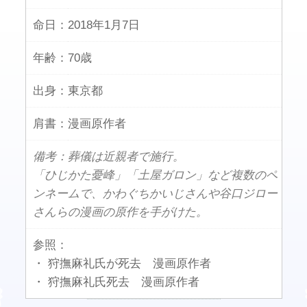
命日：
2018年1月7日
年齢：
70歳
出身：
東京都
肩書：
漫画原作者
備考：葬儀は近親者で施行。
「ひじかた憂峰」「土屋ガロン」など複数のペ
ンネームで、かわぐちかいじさんや谷口ジロー
さんらの漫画の原作を手がけた。
参照：
・ 狩撫麻礼氏が死去 漫画原作者
・ 狩撫麻礼氏死去 漫画原作者