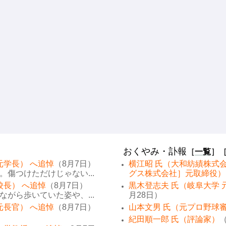
おくやみ・訃報
［
一覧
］
元学長） へ追悼
（8月7日）
横江昭 氏（大和紡績株式
傷つけただけじゃない...
グス株式会社］元取締役）
校長） へ追悼
（8月7日）
黒木登志夫 氏（岐阜大学 
がら歩いていた姿や、...
月28日）
元長官） へ追悼
（8月7日）
山本文男 氏（元プロ野球
紀田順一郎 氏（評論家）
（