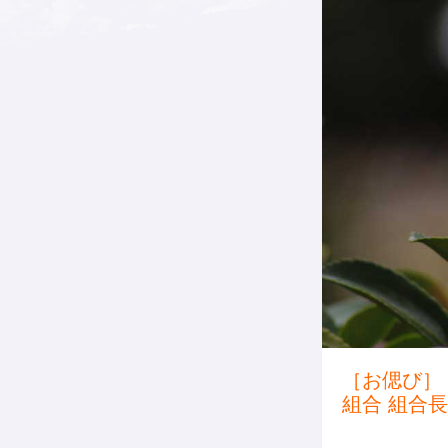
［お偲び］
組合 組合