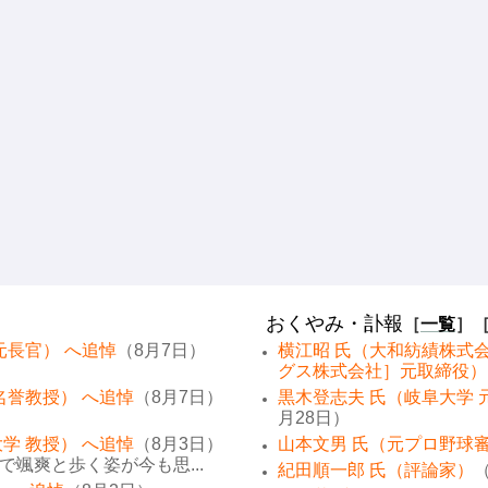
おくやみ・訃報
［
一覧
］
元長官） へ追悼
（8月7日）
横江昭 氏（大和紡績株式
グス株式会社］元取締役）
名誉教授） へ追悼
（8月7日）
黒木登志夫 氏（岐阜大学 
月28日）
学 教授） へ追悼
（8月3日）
山本文男 氏（元プロ野球
颯爽と歩く姿が今も思...
紀田順一郎 氏（評論家）
（