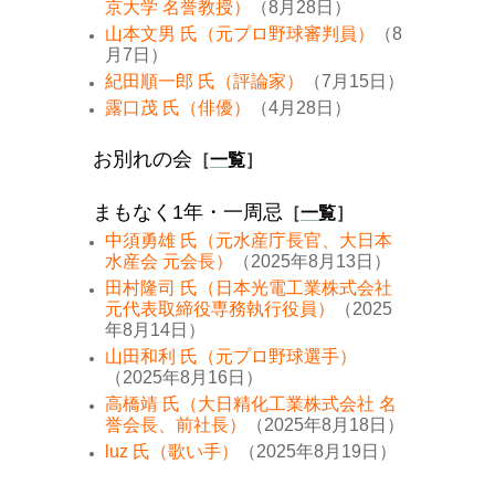
京大学 名誉教授）
（8月28日）
山本文男 氏（元プロ野球審判員）
（8
月7日）
紀田順一郎 氏（評論家）
（7月15日）
露口茂 氏（俳優）
（4月28日）
お別れの会
［
一覧
］
まもなく1年・一周忌
［
一覧
］
中須勇雄 氏（元水産庁長官、大日本
水産会 元会長）
（2025年8月13日）
田村隆司 氏（日本光電工業株式会社
元代表取締役専務執行役員）
（2025
年8月14日）
山田和利 氏（元プロ野球選手）
（2025年8月16日）
高橋靖 氏（大日精化工業株式会社 名
誉会長、前社長）
（2025年8月18日）
luz 氏（歌い手）
（2025年8月19日）