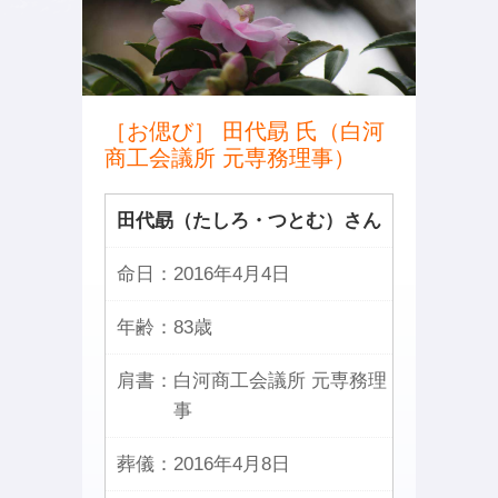
［お偲び］ 田代勗 氏（白河
商工会議所 元専務理事）
田代勗（たしろ・つとむ）さん
命日：
2016年4月4日
年齢：
83歳
肩書：
白河商工会議所 元専務理
事
葬儀：
2016年4月8日