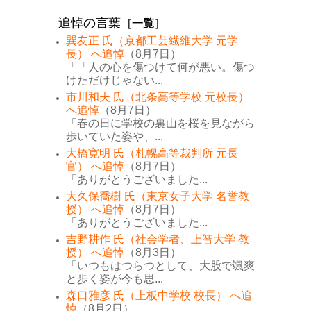
追悼の言葉
［
一覧
］
巽友正 氏（京都工芸繊維大学 元学
長） へ追悼
（8月7日）
「「人の心を傷つけて何が悪い。傷つ
けただけじゃない...
市川和夫 氏（北条高等学校 元校長）
へ追悼
（8月7日）
「春の日に学校の裏山を桜を見ながら
歩いていた姿や、...
大橋寛明 氏（札幌高等裁判所 元長
官） へ追悼
（8月7日）
「ありがとうございました...
大久保喬樹 氏（東京女子大学 名誉教
授） へ追悼
（8月7日）
「ありがとうございました...
吉野耕作 氏（社会学者、上智大学 教
授） へ追悼
（8月3日）
「いつもはつらつとして、大股で颯爽
と歩く姿が今も思...
森口雅彦 氏（上板中学校 校長） へ追
悼
（8月2日）