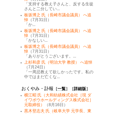
「支持する教え子さんと、反する生徒
さんと二分してい...
板坂博之 氏（長崎市議会議員） へ追
悼
（7月31日）
「か...
板坂博之 氏（長崎市議会議員） へ追
悼
（7月31日）
「かなしい...
板坂博之 氏（長崎市議会議員） へ追
悼
（7月31日）
「ありがとうございます。...
上杉和彦 氏（明治大学 教授） へ追悼
（7月24日）
「一周忌教えて欲しかったです。私の
中ではまだ亡くな...
おくやみ・訃報
［
一覧
］［
詳細版
］
横江昭 氏（大和紡績株式会社［現 ダ
イワボウホールディングス株式会社］
元取締役）
（8月16日）
黒木登志夫 氏（岐阜大学 元学長、東