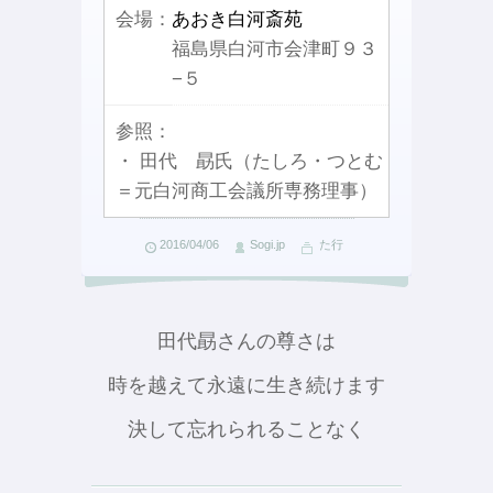
会場：
あおき白河斎苑
福島県白河市会津町９３
−５
参照：
・ 田代 勗氏（たしろ・つとむ
＝元白河商工会議所専務理事）
2016/04/06
Sogi.jp
た行
田代勗さんの尊さは
時を越えて永遠に生き続けます
決して忘れられることなく