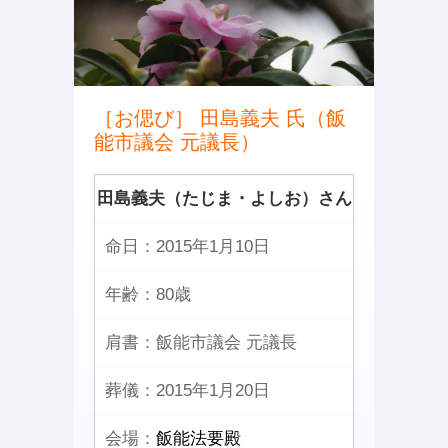
［お偲び］ 田島義夫 氏（飯
能市議会 元議長）
田島義夫（たじま・よしお）さん
命日：
2015年1月10日
年齢：
80歳
肩書：
飯能市議会 元議長
葬儀：
2015年1月20日
会場：
飯能法要殿