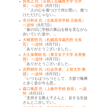
巽友正 氏（京都工芸繊維大学 元学
長） へ追悼
（8月7日）
「「人の心を傷つけて何が悪い。傷つ
けただけじゃない...
市川和夫 氏（北条高等学校 元校長）
へ追悼
（8月7日）
「春の日に学校の裏山を桜を見ながら
歩いていた姿や、...
大橋寛明 氏（札幌高等裁判所 元長
官） へ追悼
（8月7日）
「ありがとうございました...
大久保喬樹 氏（東京女子大学 名誉教
授） へ追悼
（8月7日）
「ありがとうございました...
吉野耕作 氏（社会学者、上智大学 教
授） へ追悼
（8月3日）
「いつもはつらつとして、大股で颯爽
と歩く姿が今も思...
森口雅彦 氏（上板中学校 校長） へ追
悼
（8月2日）
「支持する教え子さんと、反する生徒
さんと二分してい...