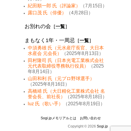
紀田順一郎 氏（評論家）
（7月15日）
露口茂 氏（俳優）
（4月28日）
お別れの会
［
一覧
］
まもなく1年・一周忌
［
一覧
］
中須勇雄 氏（元水産庁長官、大日本
水産会 元会長）
（2025年8月13日）
田村隆司 氏（日本光電工業株式会社
元代表取締役専務執行役員）
（2025
年8月14日）
山田和利 氏（元プロ野球選手）
（2025年8月16日）
高橋靖 氏（大日精化工業株式会社 名
誉会長、前社長）
（2025年8月18日）
luz 氏（歌い手）
（2025年8月19日）
Sogi.jpメモリアルとは
お問い合わせ
Copyright © 2026
Sogi.jp