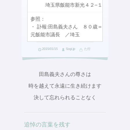
埼玉県飯能市新光４２−１
参照：
・ 訃報:田島義夫さん ８０歳＝
元飯能市議長 ／埼玉
2015/01/15
Sogi.jp
た行
田島義夫さんの尊さは
時を越えて永遠に生き続けます
決して忘れられることなく
追悼の言葉を残す