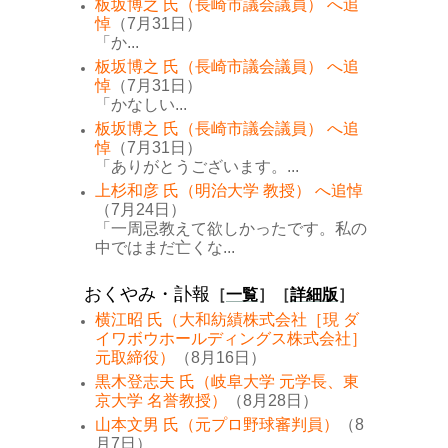
板坂博之 氏（長崎市議会議員） へ追
悼
（7月31日）
「か...
板坂博之 氏（長崎市議会議員） へ追
悼
（7月31日）
「かなしい...
板坂博之 氏（長崎市議会議員） へ追
悼
（7月31日）
「ありがとうございます。...
上杉和彦 氏（明治大学 教授） へ追悼
（7月24日）
「一周忌教えて欲しかったです。私の
中ではまだ亡くな...
おくやみ・訃報
［
一覧
］［
詳細版
］
横江昭 氏（大和紡績株式会社［現 ダ
イワボウホールディングス株式会社］
元取締役）
（8月16日）
黒木登志夫 氏（岐阜大学 元学長、東
京大学 名誉教授）
（8月28日）
山本文男 氏（元プロ野球審判員）
（8
月7日）