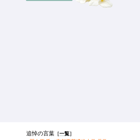
追悼の言葉
［
一覧
］