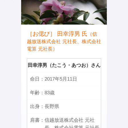
［お偲び］ 田幸淳男 氏
（信
越放送株式会社 元社長、株式会社
電算 元社長）
田幸淳男（たこう・あつお）さん
命日：
2017年5月11日
年齢：
83歳
出身：
長野県
肩書：
信越放送株式会社 元社
長、株式会社電算 元社長