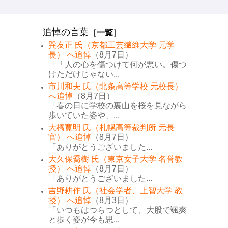
追悼の言葉
［
一覧
］
巽友正 氏（京都工芸繊維大学 元学
長） へ追悼
（8月7日）
「「人の心を傷つけて何が悪い。傷つ
けただけじゃない...
市川和夫 氏（北条高等学校 元校長）
へ追悼
（8月7日）
「春の日に学校の裏山を桜を見ながら
歩いていた姿や、...
大橋寛明 氏（札幌高等裁判所 元長
官） へ追悼
（8月7日）
「ありがとうございました...
大久保喬樹 氏（東京女子大学 名誉教
授） へ追悼
（8月7日）
「ありがとうございました...
吉野耕作 氏（社会学者、上智大学 教
授） へ追悼
（8月3日）
「いつもはつらつとして、大股で颯爽
と歩く姿が今も思...