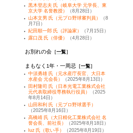
黒木登志夫 氏（岐阜大学 元学長、東
京大学 名誉教授）
（8月28日）
山本文男 氏（元プロ野球審判員）
（8
月7日）
紀田順一郎 氏（評論家）
（7月15日）
露口茂 氏（俳優）
（4月28日）
お別れの会
［
一覧
］
まもなく1年・一周忌
［
一覧
］
中須勇雄 氏（元水産庁長官、大日本
水産会 元会長）
（2025年8月13日）
田村隆司 氏（日本光電工業株式会社
元代表取締役専務執行役員）
（2025
年8月14日）
山田和利 氏（元プロ野球選手）
（2025年8月16日）
高橋靖 氏（大日精化工業株式会社 名
誉会長、前社長）
（2025年8月18日）
luz 氏（歌い手）
（2025年8月19日）