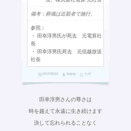
備考：葬儀は近親者で施行。
参照：
・ 田幸淳男氏が死去 元電算社
長
・ 田幸淳男氏死去 元信越放送
社長
2017/05/23
Sogi.jp
た行
田幸淳男さんの尊さは
時を越えて永遠に生き続けます
決して忘れられることなく