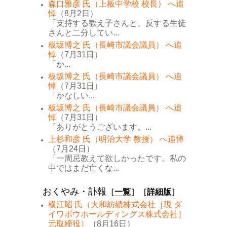
森口雅彦 氏（上板中学校 校長） へ追
悼
（8月2日）
「支持する教え子さんと、反する生徒
さんと二分してい...
板坂博之 氏（長崎市議会議員） へ追
悼
（7月31日）
「か...
板坂博之 氏（長崎市議会議員） へ追
悼
（7月31日）
「かなしい...
板坂博之 氏（長崎市議会議員） へ追
悼
（7月31日）
「ありがとうございます。...
上杉和彦 氏（明治大学 教授） へ追悼
（7月24日）
「一周忌教えて欲しかったです。私の
中ではまだ亡くな...
おくやみ・訃報
［
一覧
］［
詳細版
］
横江昭 氏（大和紡績株式会社［現 ダ
イワボウホールディングス株式会社］
元取締役）
（8月16日）