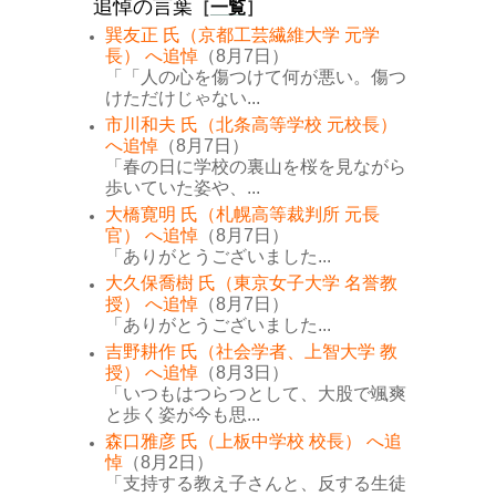
追悼の言葉
［
一覧
］
巽友正 氏（京都工芸繊維大学 元学
長） へ追悼
（8月7日）
「「人の心を傷つけて何が悪い。傷つ
けただけじゃない...
市川和夫 氏（北条高等学校 元校長）
へ追悼
（8月7日）
「春の日に学校の裏山を桜を見ながら
歩いていた姿や、...
大橋寛明 氏（札幌高等裁判所 元長
官） へ追悼
（8月7日）
「ありがとうございました...
大久保喬樹 氏（東京女子大学 名誉教
授） へ追悼
（8月7日）
「ありがとうございました...
吉野耕作 氏（社会学者、上智大学 教
授） へ追悼
（8月3日）
「いつもはつらつとして、大股で颯爽
と歩く姿が今も思...
森口雅彦 氏（上板中学校 校長） へ追
悼
（8月2日）
「支持する教え子さんと、反する生徒