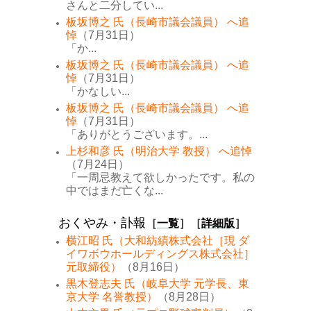
さんと二分してい...
板坂博之 氏（長崎市議会議員） へ追
悼
（7月31日）
「か...
板坂博之 氏（長崎市議会議員） へ追
悼
（7月31日）
「かなしい...
板坂博之 氏（長崎市議会議員） へ追
悼
（7月31日）
「ありがとうございます。...
上杉和彦 氏（明治大学 教授） へ追悼
（7月24日）
「一周忌教えて欲しかったです。私の
中ではまだ亡くな...
おくやみ・訃報
［
一覧
］［
詳細版
］
横江昭 氏（大和紡績株式会社［現 ダ
イワボウホールディングス株式会社］
元取締役）
（8月16日）
黒木登志夫 氏（岐阜大学 元学長、東
京大学 名誉教授）
（8月28日）