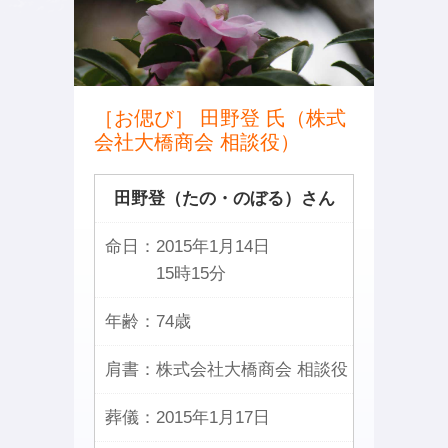
［お偲び］ 田野登 氏（株式
会社大橋商会 相談役）
田野登（たの・のぼる）さん
命日：
2015年1月14日
15時15分
年齢：
74歳
肩書：
株式会社大橋商会 相談役
葬儀：
2015年1月17日