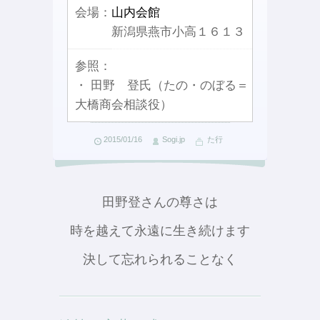
会場：
山内会館
新潟県燕市小高１６１３
参照：
・ 田野 登氏（たの・のぼる＝
大橋商会相談役）
2015/01/16
Sogi.jp
た行
田野登さんの尊さは
時を越えて永遠に生き続けます
決して忘れられることなく