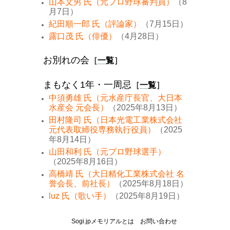
山本文男 氏（元プロ野球審判員）
（8
月7日）
紀田順一郎 氏（評論家）
（7月15日）
露口茂 氏（俳優）
（4月28日）
お別れの会
［
一覧
］
まもなく1年・一周忌
［
一覧
］
中須勇雄 氏（元水産庁長官、大日本
水産会 元会長）
（2025年8月13日）
田村隆司 氏（日本光電工業株式会社
元代表取締役専務執行役員）
（2025
年8月14日）
山田和利 氏（元プロ野球選手）
（2025年8月16日）
高橋靖 氏（大日精化工業株式会社 名
誉会長、前社長）
（2025年8月18日）
luz 氏（歌い手）
（2025年8月19日）
Sogi.jpメモリアルとは
お問い合わせ