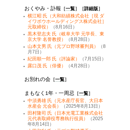
おくやみ・訃報
［
一覧
］［
詳細版
］
横江昭 氏（大和紡績株式会社［現 ダ
イワボウホールディングス株式会社］
元取締役）
（8月16日）
黒木登志夫 氏（岐阜大学 元学長、東
京大学 名誉教授）
（8月28日）
山本文男 氏（元プロ野球審判員）
（8
月7日）
紀田順一郎 氏（評論家）
（7月15日）
露口茂 氏（俳優）
（4月28日）
お別れの会
［
一覧
］
まもなく1年・一周忌
［
一覧
］
中須勇雄 氏（元水産庁長官、大日本
水産会 元会長）
（2025年8月13日）
田村隆司 氏（日本光電工業株式会社
元代表取締役専務執行役員）
（2025
年8月14日）