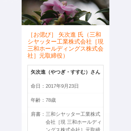
［お偲び］ 矢次進 氏（三和
シヤッター工業株式会社［現
三和ホールディングス株式会
社］元取締役）
矢次進（やつぎ・すすむ）さん
命日：
2017年9月23日
年齢：
78歳
肩書：
三和シヤッター工業株式
会社［現 三和ホールディ
ングス株式会社］元取締