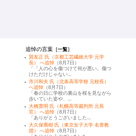
追悼の言葉
［
一覧
］
巽友正 氏（京都工芸繊維大学 元学
長） へ追悼
（8月7日）
「「人の心を傷つけて何が悪い。傷つ
けただけじゃない...
市川和夫 氏（北条高等学校 元校長）
へ追悼
（8月7日）
「春の日に学校の裏山を桜を見ながら
歩いていた姿や、...
大橋寛明 氏（札幌高等裁判所 元長
官） へ追悼
（8月7日）
「ありがとうございました...
大久保喬樹 氏（東京女子大学 名誉教
授） へ追悼
（8月7日）