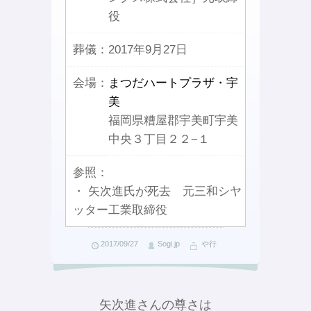
役
葬儀：
2017年9月27日
会場：
まつだハートプラザ・宇
美
福岡県糟屋郡宇美町宇美
中央３丁目２２−１
参照：
・ 矢次進氏が死去 元三和シヤ
ッター工業取締役
2017/09/27
Sogi.jp
や行
矢次進さんの尊さは