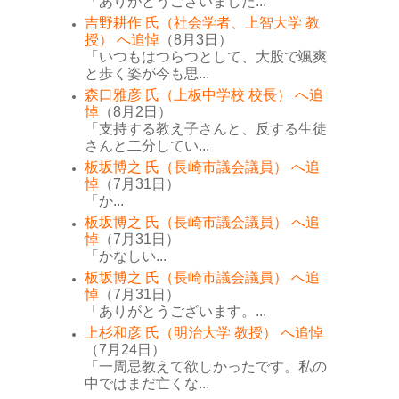
「ありがとうございました...
吉野耕作 氏（社会学者、上智大学 教
授） へ追悼
（8月3日）
「いつもはつらつとして、大股で颯爽
と歩く姿が今も思...
森口雅彦 氏（上板中学校 校長） へ追
悼
（8月2日）
「支持する教え子さんと、反する生徒
さんと二分してい...
板坂博之 氏（長崎市議会議員） へ追
悼
（7月31日）
「か...
板坂博之 氏（長崎市議会議員） へ追
悼
（7月31日）
「かなしい...
板坂博之 氏（長崎市議会議員） へ追
悼
（7月31日）
「ありがとうございます。...
上杉和彦 氏（明治大学 教授） へ追悼
（7月24日）
「一周忌教えて欲しかったです。私の
中ではまだ亡くな...