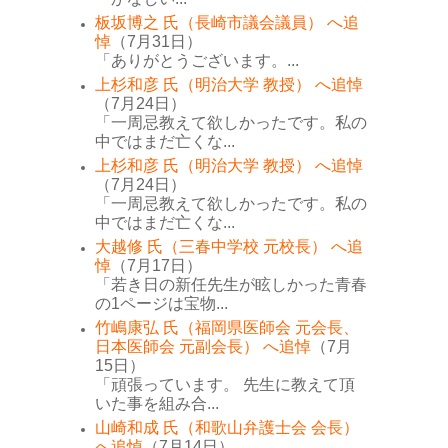
板坂博之 氏（長崎市議会議員） へ追
悼
（7月31日）
「ありがとうございます。...
上杉和彦 氏（明治大学 教授） へ追悼
（7月24日）
「一周忌教えて欲しかったです。私の
中ではまだ亡くな...
上杉和彦 氏（明治大学 教授） へ追悼
（7月24日）
「一周忌教えて欲しかったです。私の
中ではまだ亡くな...
大越修 氏（三春中学校 元校長） へ追
悼
（7月17日）
「若き日の新任先生が眩しかった青春
の1ページは宝物...
竹嶋康弘 氏（福岡県医師会 元会長、
日本医師会 元副会長） へ追悼
（7月
15日）
「頑張っています。 先生に教えて頂
いた事を組み合...
山崎和成 氏（和歌山弁護士会 会長）
へ追悼
（7月14日）