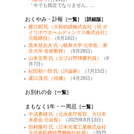
「今でも残念でなりません。...
おくやみ・訃報
［
一覧
］［
詳細版
］
横江昭 氏（大和紡績株式会社［現 ダ
イワボウホールディングス株式会社］
元取締役）
（8月16日）
黒木登志夫 氏（岐阜大学 元学長、東
京大学 名誉教授）
（8月28日）
山本文男 氏（元プロ野球審判員）
（8
月7日）
紀田順一郎 氏（評論家）
（7月15日）
露口茂 氏（俳優）
（4月28日）
お別れの会
［
一覧
］
まもなく1年・一周忌
［
一覧
］
中須勇雄 氏（元水産庁長官、大日本
水産会 元会長）
（2025年8月13日）
田村隆司 氏（日本光電工業株式会社
元代表取締役専務執行役員）
（2025