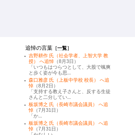
追悼の言葉
［
一覧
］
吉野耕作 氏（社会学者、上智大学 教
授） へ追悼
（8月3日）
「いつもはつらつとして、大股で颯爽
と歩く姿が今も思...
森口雅彦 氏（上板中学校 校長） へ追
悼
（8月2日）
「支持する教え子さんと、反する生徒
さんと二分してい...
板坂博之 氏（長崎市議会議員） へ追
悼
（7月31日）
「か...
板坂博之 氏（長崎市議会議員） へ追
悼
（7月31日）
「かなしい...