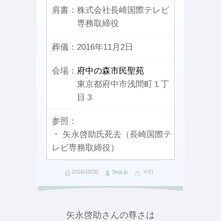
肩書：
株式会社長崎国際テレビ
専務取締役
葬儀：
2016年11月2日
会場：
府中の森市民聖苑
東京都府中市浅間町１丁
目３
参照：
・ 矢永啓助氏死去（長崎国際テ
レビ専務取締役）
2016/10/30
Sogi.jp
や行
矢永啓助さんの尊さは