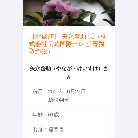
［お偲び］ 矢永啓助 氏（株
式会社長崎国際テレビ 専務
取締役）
矢永啓助（やなが・けいすけ）さ
ん
命日：
2016年10月27日
18時44分
年齢：
61歳
出身：
福岡県