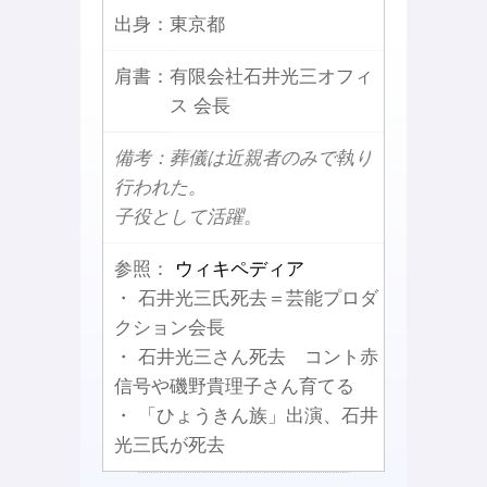
出身：
東京都
肩書：
有限会社石井光三オフィ
ス 会長
備考：葬儀は近親者のみで執り
行われた。
子役として活躍。
参照：
ウィキペディア
・ 石井光三氏死去＝芸能プロダ
クション会長
・ 石井光三さん死去 コント赤
信号や磯野貴理子さん育てる
・ 「ひょうきん族」出演、石井
光三氏が死去