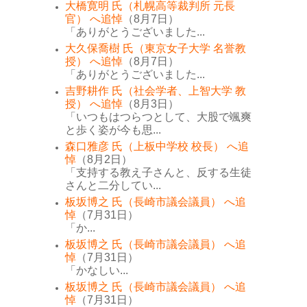
大橋寛明 氏（札幌高等裁判所 元長
官） へ追悼
（8月7日）
「ありがとうございました...
大久保喬樹 氏（東京女子大学 名誉教
授） へ追悼
（8月7日）
「ありがとうございました...
吉野耕作 氏（社会学者、上智大学 教
授） へ追悼
（8月3日）
「いつもはつらつとして、大股で颯爽
と歩く姿が今も思...
森口雅彦 氏（上板中学校 校長） へ追
悼
（8月2日）
「支持する教え子さんと、反する生徒
さんと二分してい...
板坂博之 氏（長崎市議会議員） へ追
悼
（7月31日）
「か...
板坂博之 氏（長崎市議会議員） へ追
悼
（7月31日）
「かなしい...
板坂博之 氏（長崎市議会議員） へ追
悼
（7月31日）