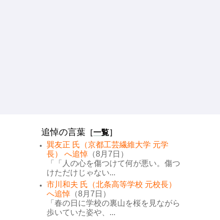
追悼の言葉
［
一覧
］
巽友正 氏（京都工芸繊維大学 元学
長） へ追悼
（8月7日）
「「人の心を傷つけて何が悪い。傷つ
けただけじゃない...
市川和夫 氏（北条高等学校 元校長）
へ追悼
（8月7日）
「春の日に学校の裏山を桜を見ながら
歩いていた姿や、...