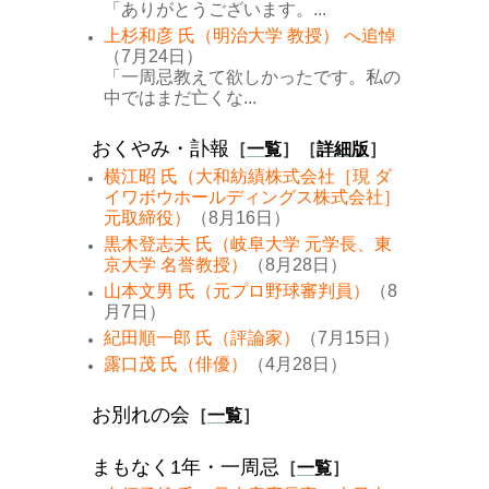
「ありがとうございます。...
上杉和彦 氏（明治大学 教授） へ追悼
（7月24日）
「一周忌教えて欲しかったです。私の
中ではまだ亡くな...
おくやみ・訃報
［
一覧
］［
詳細版
］
横江昭 氏（大和紡績株式会社［現 ダ
イワボウホールディングス株式会社］
元取締役）
（8月16日）
黒木登志夫 氏（岐阜大学 元学長、東
京大学 名誉教授）
（8月28日）
山本文男 氏（元プロ野球審判員）
（8
月7日）
紀田順一郎 氏（評論家）
（7月15日）
露口茂 氏（俳優）
（4月28日）
お別れの会
［
一覧
］
まもなく1年・一周忌
［
一覧
］