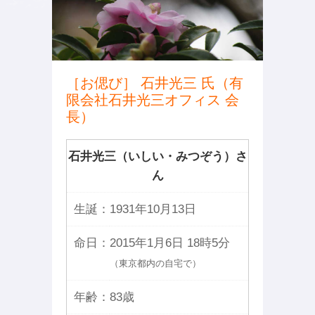
［お偲び］ 石井光三 氏（有
限会社石井光三オフィス 会
長）
石井光三（いしい・みつぞう）さ
ん
生誕：
1931年10月13日
命日：
2015年1月6日 18時5分
（東京都内の自宅で）
年齢：
83歳