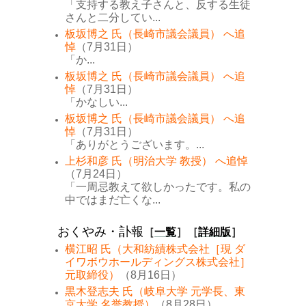
「支持する教え子さんと、反する生徒
さんと二分してい...
板坂博之 氏（長崎市議会議員） へ追
悼
（7月31日）
「か...
板坂博之 氏（長崎市議会議員） へ追
悼
（7月31日）
「かなしい...
板坂博之 氏（長崎市議会議員） へ追
悼
（7月31日）
「ありがとうございます。...
上杉和彦 氏（明治大学 教授） へ追悼
（7月24日）
「一周忌教えて欲しかったです。私の
中ではまだ亡くな...
おくやみ・訃報
［
一覧
］［
詳細版
］
横江昭 氏（大和紡績株式会社［現 ダ
イワボウホールディングス株式会社］
元取締役）
（8月16日）
黒木登志夫 氏（岐阜大学 元学長、東
京大学 名誉教授）
（8月28日）