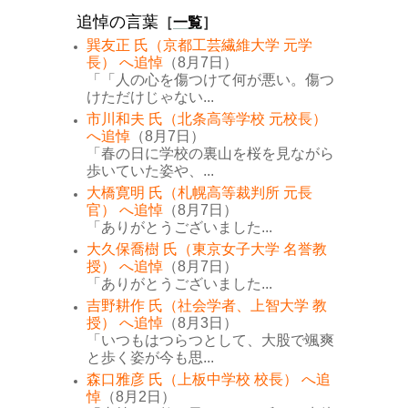
追悼の言葉
［
一覧
］
巽友正 氏（京都工芸繊維大学 元学
長） へ追悼
（8月7日）
「「人の心を傷つけて何が悪い。傷つ
けただけじゃない...
市川和夫 氏（北条高等学校 元校長）
へ追悼
（8月7日）
「春の日に学校の裏山を桜を見ながら
歩いていた姿や、...
大橋寛明 氏（札幌高等裁判所 元長
官） へ追悼
（8月7日）
「ありがとうございました...
大久保喬樹 氏（東京女子大学 名誉教
授） へ追悼
（8月7日）
「ありがとうございました...
吉野耕作 氏（社会学者、上智大学 教
授） へ追悼
（8月3日）
「いつもはつらつとして、大股で颯爽
と歩く姿が今も思...
森口雅彦 氏（上板中学校 校長） へ追
悼
（8月2日）