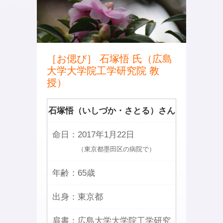
［お偲び］ 石塚悟 氏（広島
大学大学院工学研究院 教
授）
石塚悟（いしづか・さとる）さん
命日：
2017年1月22日
（東京都墨田区の病院で）
年齢：
65歳
出身：
東京都
肩書：
広島大学大学院工学研究