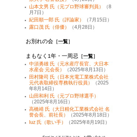
山本文男 氏（元プロ野球審判員）
（8
月7日）
紀田順一郎 氏（評論家）
（7月15日）
露口茂 氏（俳優）
（4月28日）
お別れの会
［
一覧
］
まもなく1年・一周忌
［
一覧
］
中須勇雄 氏（元水産庁長官、大日本
水産会 元会長）
（2025年8月13日）
田村隆司 氏（日本光電工業株式会社
元代表取締役専務執行役員）
（2025
年8月14日）
山田和利 氏（元プロ野球選手）
（2025年8月16日）
高橋靖 氏（大日精化工業株式会社 名
誉会長、前社長）
（2025年8月18日）
luz 氏（歌い手）
（2025年8月19日）