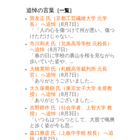
追悼の言葉
［
一覧
］
巽友正 氏（京都工芸繊維大学 元学
長） へ追悼
（8月7日）
「「人の心を傷つけて何が悪い。傷つ
けただけじゃない...
市川和夫 氏（北条高等学校 元校長）
へ追悼
（8月7日）
「春の日に学校の裏山を桜を見ながら
歩いていた姿や、...
大橋寛明 氏（札幌高等裁判所 元長
官） へ追悼
（8月7日）
「ありがとうございました...
大久保喬樹 氏（東京女子大学 名誉教
授） へ追悼
（8月7日）
「ありがとうございました...
吉野耕作 氏（社会学者、上智大学 教
授） へ追悼
（8月3日）
「いつもはつらつとして、大股で颯爽
と歩く姿が今も思...
森口雅彦 氏（上板中学校 校長） へ追
悼
（8月2日）