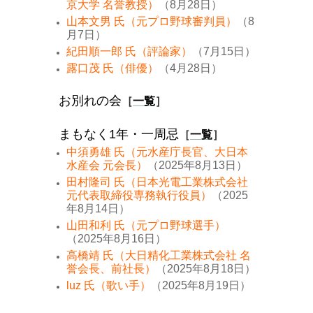
京大学 名誉教授）
（8月28日）
山本文男 氏（元プロ野球審判員）
（8
月7日）
紀田順一郎 氏（評論家）
（7月15日）
露口茂 氏（俳優）
（4月28日）
お別れの会
［
一覧
］
まもなく1年・一周忌
［
一覧
］
中須勇雄 氏（元水産庁長官、大日本
水産会 元会長）
（2025年8月13日）
田村隆司 氏（日本光電工業株式会社
元代表取締役専務執行役員）
（2025
年8月14日）
山田和利 氏（元プロ野球選手）
（2025年8月16日）
高橋靖 氏（大日精化工業株式会社 名
誉会長、前社長）
（2025年8月18日）
luz 氏（歌い手）
（2025年8月19日）