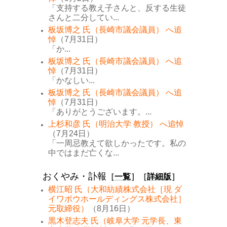
「支持する教え子さんと、反する生徒
さんと二分してい...
板坂博之 氏（長崎市議会議員） へ追
悼
（7月31日）
「か...
板坂博之 氏（長崎市議会議員） へ追
悼
（7月31日）
「かなしい...
板坂博之 氏（長崎市議会議員） へ追
悼
（7月31日）
「ありがとうございます。...
上杉和彦 氏（明治大学 教授） へ追悼
（7月24日）
「一周忌教えて欲しかったです。私の
中ではまだ亡くな...
おくやみ・訃報
［
一覧
］［
詳細版
］
横江昭 氏（大和紡績株式会社［現 ダ
イワボウホールディングス株式会社］
元取締役）
（8月16日）
黒木登志夫 氏（岐阜大学 元学長、東