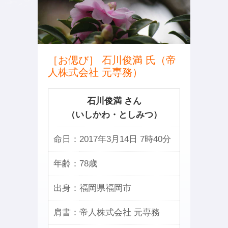
［お偲び］ 石川俊満 氏（帝
人株式会社 元専務）
石川俊満 さん
（いしかわ・としみつ）
命日：
2017年3月14日 7時40分
年齢：
78歳
出身：
福岡県福岡市
肩書：
帝人株式会社 元専務