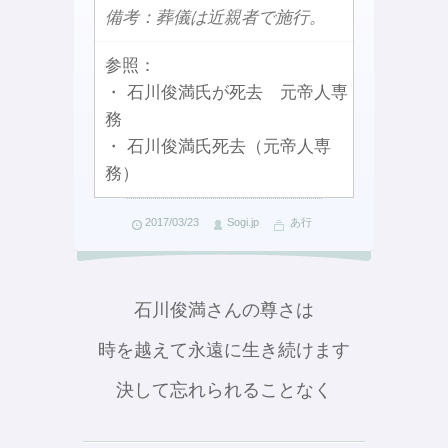
備考：葬儀は近親者で施行。
参照：
・ 石川俊満氏が死去 元帝人専
務
・ 石川俊満氏死去（元帝人専
務）
2017/03/23
Sogi.jp
あ行
石川俊満さんの尊さは
時を越えて永遠に生き続けます
決して忘れられることなく