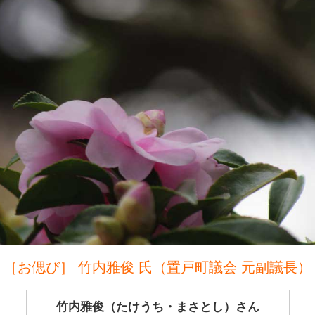
［お偲び］ 竹内雅俊 氏（置戸町議会 元副議長）
竹内雅俊（たけうち・まさとし）さん