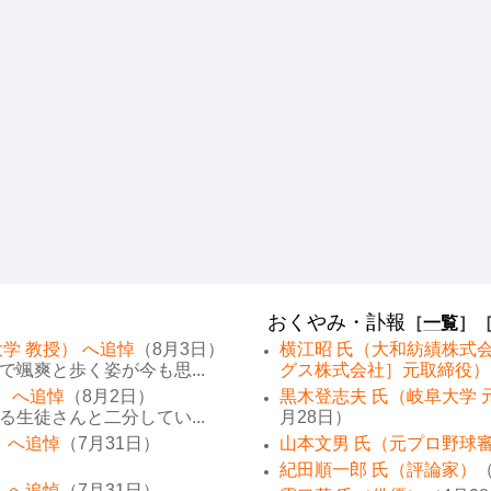
おくやみ・訃報
［
一覧
］
学 教授） へ追悼
（8月3日）
横江昭 氏（大和紡績株式
颯爽と歩く姿が今も思...
グス株式会社］元取締役）
） へ追悼
（8月2日）
黒木登志夫 氏（岐阜大学 
生徒さんと二分してい...
月28日）
 へ追悼
（7月31日）
山本文男 氏（元プロ野球
紀田順一郎 氏（評論家）
（
 へ追悼
（7月31日）