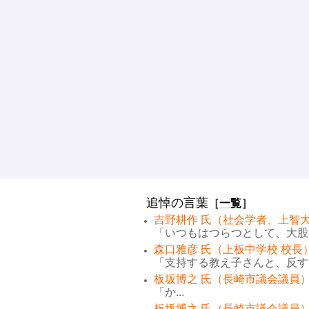
追悼の言葉
［
一覧
］
吉野耕作 氏（社会学者、上智大
「いつもはつらつとして、大股で
森口雅彦 氏（上板中学校 校長
「支持する教え子さんと、反する
板坂博之 氏（長崎市議会議員）
「か...
板坂博之 氏（長崎市議会議員）