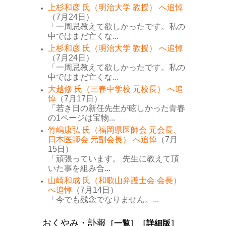
上杉和彦 氏（明治大学 教授） へ追悼
（7月24日）
「一周忌教えて欲しかったです。私の
中ではまだ亡くな...
上杉和彦 氏（明治大学 教授） へ追悼
（7月24日）
「一周忌教えて欲しかったです。私の
中ではまだ亡くな...
大越修 氏（三春中学校 元校長） へ追
悼
（7月17日）
「若き日の新任先生が眩しかった青春
の1ページは宝物...
竹嶋康弘 氏（福岡県医師会 元会長、
日本医師会 元副会長） へ追悼
（7月
15日）
「頑張っています。 先生に教えて頂
いた事を組み合...
山崎和成 氏（和歌山弁護士会 会長）
へ追悼
（7月14日）
「今でも残念でなりません。...
おくやみ・訃報
［
一覧
］［
詳細版
］