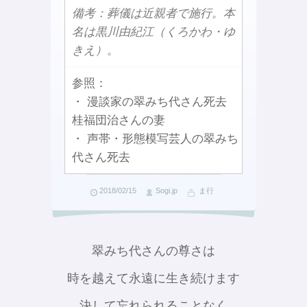
備考：葬儀は近親者で施行。本
名は黒川由紀江（くろかわ・ゆ
きえ）。
参照：
・ 漫談家の翠みち代さん死去
桂福団治さんの妻
・ 声帯・形態模写芸人の翠みち
代さん死去
2018/02/15
Sogi.jp
ま行
翠みち代さんの尊さは
時を越えて永遠に生き続けます
決して忘れられることなく