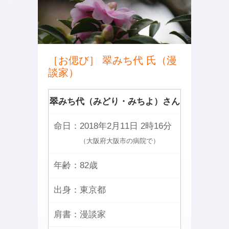
［お偲び］ 翠みち代 氏（漫
談家）
翠みち代（みどり・みちよ）さん
命日：
2018年2月11日 2時16分
（大阪府大阪市の病院で）
年齢：
82歳
出身：
東京都
肩書：
漫談家