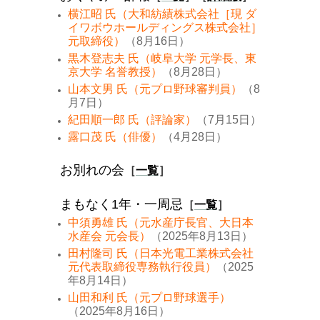
横江昭 氏（大和紡績株式会社［現 ダ
イワボウホールディングス株式会社］
元取締役）
（8月16日）
黒木登志夫 氏（岐阜大学 元学長、東
京大学 名誉教授）
（8月28日）
山本文男 氏（元プロ野球審判員）
（8
月7日）
紀田順一郎 氏（評論家）
（7月15日）
露口茂 氏（俳優）
（4月28日）
お別れの会
［
一覧
］
まもなく1年・一周忌
［
一覧
］
中須勇雄 氏（元水産庁長官、大日本
水産会 元会長）
（2025年8月13日）
田村隆司 氏（日本光電工業株式会社
元代表取締役専務執行役員）
（2025
年8月14日）
山田和利 氏（元プロ野球選手）
（2025年8月16日）