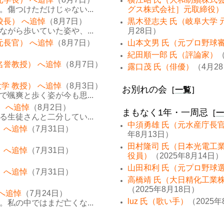
傷つけただけじゃない...
グス株式会社］元取締役）
校長） へ追悼
（8月7日）
黒木登志夫 氏（岐阜大学 
がら歩いていた姿や、...
月28日）
元長官） へ追悼
（8月7日）
山本文男 氏（元プロ野球
紀田順一郎 氏（評論家）
（
名誉教授） へ追悼
（8月7日）
露口茂 氏（俳優）
（4月2
学 教授） へ追悼
（8月3日）
お別れの会
［
一覧
］
颯爽と歩く姿が今も思...
） へ追悼
（8月2日）
まもなく1年・一周忌
［
一
生徒さんと二分してい...
中須勇雄 氏（元水産庁長
 へ追悼
（7月31日）
年8月13日）
田村隆司 氏（日本光電工
 へ追悼
（7月31日）
役員）
（2025年8月14日）
山田和利 氏（元プロ野球
 へ追悼
（7月31日）
高橋靖 氏（大日精化工業
（2025年8月18日）
 へ追悼
（7月24日）
luz 氏（歌い手）
（2025年
私の中ではまだ亡くな...