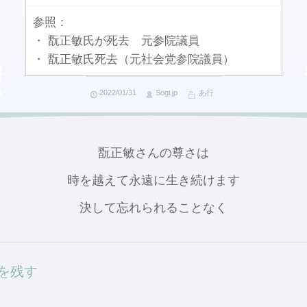
参照：
・ 翫正敏氏が死去 元参院議員
・ 翫正敏氏死去（元社会党参院議員）
2022/01/31
Sogi.jp
あ行
翫正敏さんの尊さは
時を越えて永遠に生き続けます
決して忘れられることなく
を残す