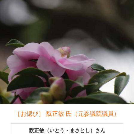
［お偲び］ 翫正敏 氏（元参議院議員）
翫正敏（いとう・まさとし）さん