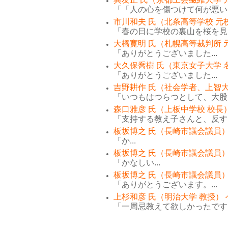
「「人の心を傷つけて何が悪い。
市川和夫 氏（北条高等学校 元
「春の日に学校の裏山を桜を見な
大橋寛明 氏（札幌高等裁判所 
「ありがとうございました...
大久保喬樹 氏（東京女子大学 
「ありがとうございました...
吉野耕作 氏（社会学者、上智大
「いつもはつらつとして、大股で
森口雅彦 氏（上板中学校 校長
「支持する教え子さんと、反する
板坂博之 氏（長崎市議会議員）
「か...
板坂博之 氏（長崎市議会議員）
「かなしい...
板坂博之 氏（長崎市議会議員）
「ありがとうございます。...
上杉和彦 氏（明治大学 教授）
「一周忌教えて欲しかったです。