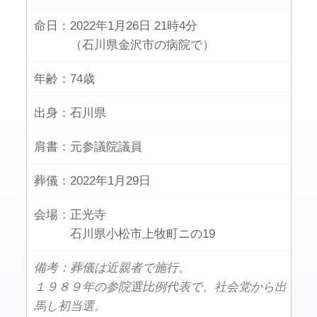
命日：
2022年1月26日 21時4分
（石川県金沢市の病院で）
年齢：
74歳
出身：
石川県
肩書：
元参議院議員
葬儀：
2022年1月29日
会場：
正光寺
石川県小松市上牧町ニの19
備考：葬儀は近親者で施行。
１９８９年の参院選比例代表で、社会党から出
馬し初当選。