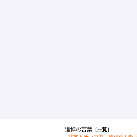
追悼の言葉
［
一覧
］
巽友正 氏（京都工芸繊維大学 