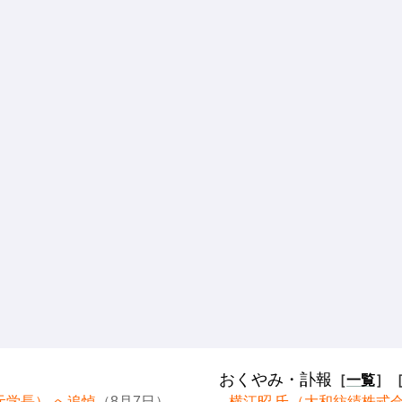
おくやみ・訃報
［
一覧
］
元学長） へ追悼
（8月7日）
横江昭 氏（大和紡績株式