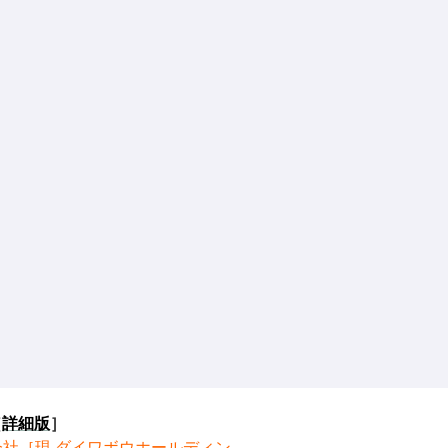
［
詳細版
］
会社［現 ダイワボウホールディン