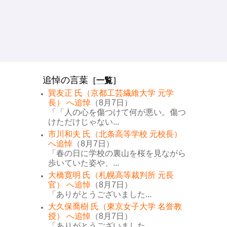
追悼の言葉
［
一覧
］
巽友正 氏（京都工芸繊維大学 元学
長） へ追悼
（8月7日）
「「人の心を傷つけて何が悪い。傷つ
けただけじゃない...
市川和夫 氏（北条高等学校 元校長）
へ追悼
（8月7日）
「春の日に学校の裏山を桜を見ながら
歩いていた姿や、...
大橋寛明 氏（札幌高等裁判所 元長
官） へ追悼
（8月7日）
「ありがとうございました...
大久保喬樹 氏（東京女子大学 名誉教
授） へ追悼
（8月7日）
「ありがとうございました...