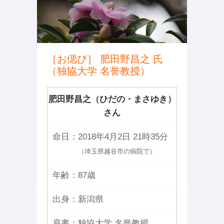
［お偲び］ 肥田野昌之 氏
（独協大学 名誉教授）
肥田野昌之（ひだの・まさゆき）
さん
命日：
2018年4月2日 21時35分
（埼玉県越谷市の病院で）
年齢：
87歳
出身：
新潟県
肩書：
独協大学 名誉教授