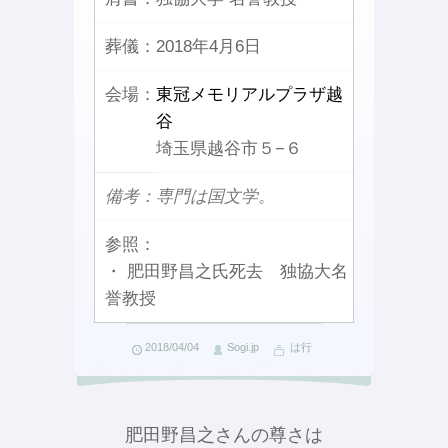
葬儀：
2018年4月6日
会場：
東冠メモリアルプラザ越
谷
埼玉県越谷市５−６
備考：専門は国文学。
参照：
・ 肥田野昌之氏死去 独協大名
誉教授
2018/04/04
Sogi.jp
は行
肥田野昌之さんの尊さは