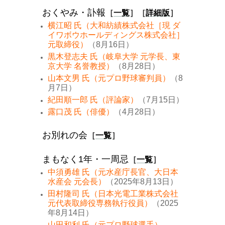
おくやみ・訃報
［
一覧
］［
詳細版
］
横江昭 氏（大和紡績株式会社［現 ダ
イワボウホールディングス株式会社］
元取締役）
（8月16日）
黒木登志夫 氏（岐阜大学 元学長、東
京大学 名誉教授）
（8月28日）
山本文男 氏（元プロ野球審判員）
（8
月7日）
紀田順一郎 氏（評論家）
（7月15日）
露口茂 氏（俳優）
（4月28日）
お別れの会
［
一覧
］
まもなく1年・一周忌
［
一覧
］
中須勇雄 氏（元水産庁長官、大日本
水産会 元会長）
（2025年8月13日）
田村隆司 氏（日本光電工業株式会社
元代表取締役専務執行役員）
（2025
年8月14日）
山田和利 氏（元プロ野球選手）