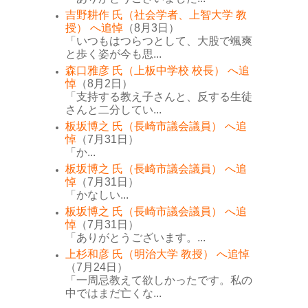
吉野耕作 氏（社会学者、上智大学 教
授） へ追悼
（8月3日）
「いつもはつらつとして、大股で颯爽
と歩く姿が今も思...
森口雅彦 氏（上板中学校 校長） へ追
悼
（8月2日）
「支持する教え子さんと、反する生徒
さんと二分してい...
板坂博之 氏（長崎市議会議員） へ追
悼
（7月31日）
「か...
板坂博之 氏（長崎市議会議員） へ追
悼
（7月31日）
「かなしい...
板坂博之 氏（長崎市議会議員） へ追
悼
（7月31日）
「ありがとうございます。...
上杉和彦 氏（明治大学 教授） へ追悼
（7月24日）
「一周忌教えて欲しかったです。私の
中ではまだ亡くな...