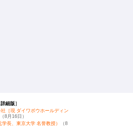
［
詳細版
］
会社［現 ダイワボウホールディン
（8月16日）
元学長、東京大学 名誉教授）
（8