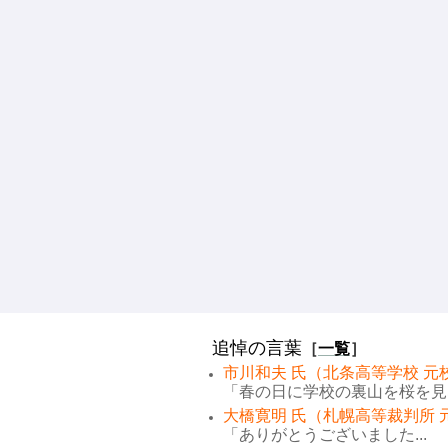
追悼の言葉
［
一覧
］
市川和夫 氏（北条高等学校 元
「春の日に学校の裏山を桜を見な
大橋寛明 氏（札幌高等裁判所 
「ありがとうございました...