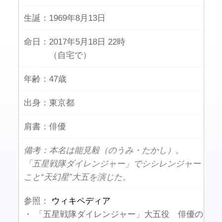
生誕：
1969年8月13日
命日：
2017年5月18日 22時
（自宅で）
年齢：
47歳
出身：
東京都
肩書：
俳優
備考：本名は能見毅（のうみ・たかし）。
「五星戦隊ダイレンジャー」でシシレンジャー
こと“天幻星”大五を演じた。
参照：
ウィキペディア
・ 「五星戦隊ダイレンジャー」大五役 俳優の