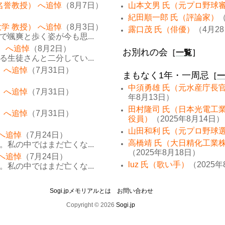
名誉教授） へ追悼
（8月7日）
山本文男 氏（元プロ野球
紀田順一郎 氏（評論家）
（
学 教授） へ追悼
（8月3日）
露口茂 氏（俳優）
（4月2
颯爽と歩く姿が今も思...
） へ追悼
（8月2日）
お別れの会
［
一覧
］
生徒さんと二分してい...
 へ追悼
（7月31日）
まもなく1年・一周忌
［
一
中須勇雄 氏（元水産庁長
 へ追悼
（7月31日）
年8月13日）
田村隆司 氏（日本光電工
 へ追悼
（7月31日）
役員）
（2025年8月14日）
山田和利 氏（元プロ野球
 へ追悼
（7月24日）
高橋靖 氏（大日精化工業
私の中ではまだ亡くな...
（2025年8月18日）
 へ追悼
（7月24日）
luz 氏（歌い手）
（2025年
私の中ではまだ亡くな...
Sogi.jpメモリアルとは
お問い合わせ
Copyright © 2026
Sogi.jp