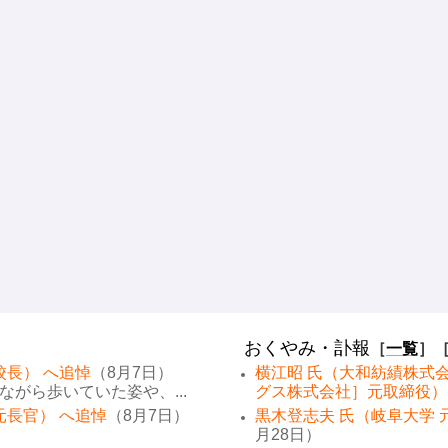
おくやみ・訃報
［
一覧
］
校長） へ追悼
（8月7日）
横江昭 氏（大和紡績株式
がら歩いていた姿や、...
グス株式会社］元取締役）
元長官） へ追悼
（8月7日）
黒木登志夫 氏（岐阜大学 
月28日）