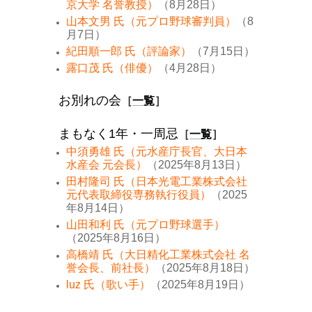
京大学 名誉教授）
（8月28日）
山本文男 氏（元プロ野球審判員）
（8
月7日）
紀田順一郎 氏（評論家）
（7月15日）
露口茂 氏（俳優）
（4月28日）
お別れの会
［
一覧
］
まもなく1年・一周忌
［
一覧
］
中須勇雄 氏（元水産庁長官、大日本
水産会 元会長）
（2025年8月13日）
田村隆司 氏（日本光電工業株式会社
元代表取締役専務執行役員）
（2025
年8月14日）
山田和利 氏（元プロ野球選手）
（2025年8月16日）
高橋靖 氏（大日精化工業株式会社 名
誉会長、前社長）
（2025年8月18日）
luz 氏（歌い手）
（2025年8月19日）