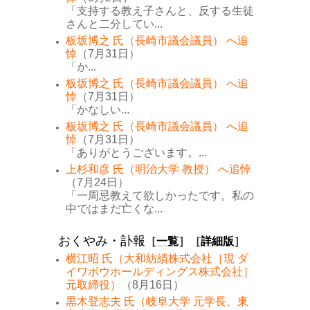
「支持する教え子さんと、反する生徒
さんと二分してい...
板坂博之 氏（長崎市議会議員） へ追
悼
（7月31日）
「か...
板坂博之 氏（長崎市議会議員） へ追
悼
（7月31日）
「かなしい...
板坂博之 氏（長崎市議会議員） へ追
悼
（7月31日）
「ありがとうございます。...
上杉和彦 氏（明治大学 教授） へ追悼
（7月24日）
「一周忌教えて欲しかったです。私の
中ではまだ亡くな...
おくやみ・訃報
［
一覧
］［
詳細版
］
横江昭 氏（大和紡績株式会社［現 ダ
イワボウホールディングス株式会社］
元取締役）
（8月16日）
黒木登志夫 氏（岐阜大学 元学長、東