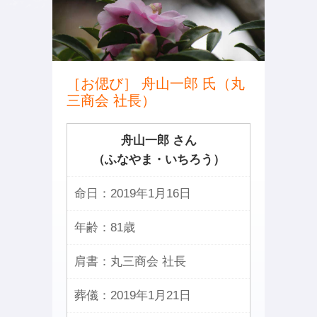
［お偲び］ 舟山一郎 氏（丸
三商会 社長）
舟山一郎 さん
（ふなやま・いちろう）
命日：
2019年1月16日
年齢：
81歳
肩書：
丸三商会 社長
葬儀：
2019年1月21日