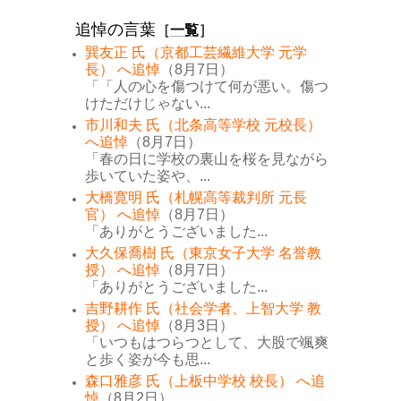
追悼の言葉
［
一覧
］
巽友正 氏（京都工芸繊維大学 元学
長） へ追悼
（8月7日）
「「人の心を傷つけて何が悪い。傷つ
けただけじゃない...
市川和夫 氏（北条高等学校 元校長）
へ追悼
（8月7日）
「春の日に学校の裏山を桜を見ながら
歩いていた姿や、...
大橋寛明 氏（札幌高等裁判所 元長
官） へ追悼
（8月7日）
「ありがとうございました...
大久保喬樹 氏（東京女子大学 名誉教
授） へ追悼
（8月7日）
「ありがとうございました...
吉野耕作 氏（社会学者、上智大学 教
授） へ追悼
（8月3日）
「いつもはつらつとして、大股で颯爽
と歩く姿が今も思...
森口雅彦 氏（上板中学校 校長） へ追
悼
（8月2日）