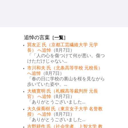
追悼の言葉
［
一覧
］
巽友正 氏（京都工芸繊維大学 元学
長） へ追悼
（8月7日）
「「人の心を傷つけて何が悪い。傷つ
けただけじゃない...
市川和夫 氏（北条高等学校 元校長）
へ追悼
（8月7日）
「春の日に学校の裏山を桜を見ながら
歩いていた姿や、...
大橋寛明 氏（札幌高等裁判所 元長
官） へ追悼
（8月7日）
「ありがとうございました...
大久保喬樹 氏（東京女子大学 名誉教
授） へ追悼
（8月7日）
「ありがとうございました...
吉野耕作 氏（社会学者、上智大学 教