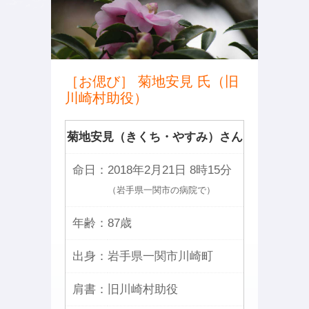
［お偲び］ 菊地安見 氏（旧
川崎村助役）
菊地安見（きくち・やすみ）さん
命日：
2018年2月21日 8時15分
（岩手県一関市の病院で）
年齢：
87歳
出身：
岩手県一関市川崎町
肩書：
旧川崎村助役