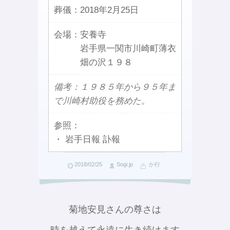
葬儀：
2018年2月25日
会場：
安養寺
岩手県一関市川崎町薄衣
畑の沢１９８
備考：１９８５年から９５年ま
で川崎村助役を務めた。
参照：
・ 岩手日報 訃報
2018/02/25
Sogi.jp
か行
菊地安見さんの尊さは