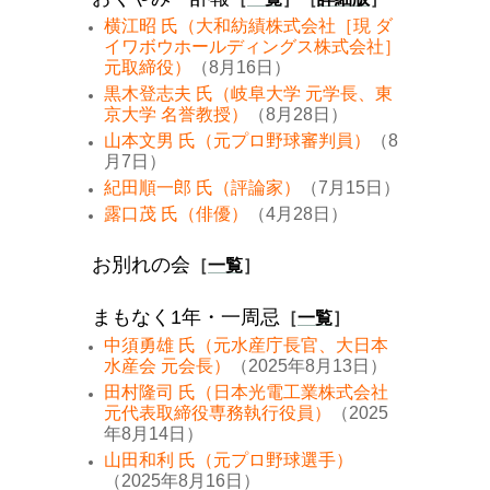
横江昭 氏（大和紡績株式会社［現 ダ
イワボウホールディングス株式会社］
元取締役）
（8月16日）
黒木登志夫 氏（岐阜大学 元学長、東
京大学 名誉教授）
（8月28日）
山本文男 氏（元プロ野球審判員）
（8
月7日）
紀田順一郎 氏（評論家）
（7月15日）
露口茂 氏（俳優）
（4月28日）
お別れの会
［
一覧
］
まもなく1年・一周忌
［
一覧
］
中須勇雄 氏（元水産庁長官、大日本
水産会 元会長）
（2025年8月13日）
田村隆司 氏（日本光電工業株式会社
元代表取締役専務執行役員）
（2025
年8月14日）
山田和利 氏（元プロ野球選手）
（2025年8月16日）