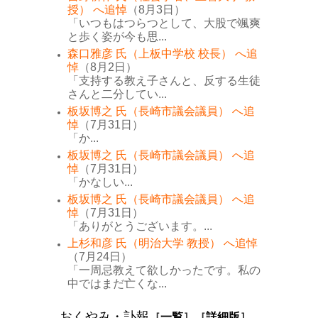
授） へ追悼
（8月3日）
「いつもはつらつとして、大股で颯爽
と歩く姿が今も思...
森口雅彦 氏（上板中学校 校長） へ追
悼
（8月2日）
「支持する教え子さんと、反する生徒
さんと二分してい...
板坂博之 氏（長崎市議会議員） へ追
悼
（7月31日）
「か...
板坂博之 氏（長崎市議会議員） へ追
悼
（7月31日）
「かなしい...
板坂博之 氏（長崎市議会議員） へ追
悼
（7月31日）
「ありがとうございます。...
上杉和彦 氏（明治大学 教授） へ追悼
（7月24日）
「一周忌教えて欲しかったです。私の
中ではまだ亡くな...
おくやみ・訃報
［
一覧
］［
詳細版
］