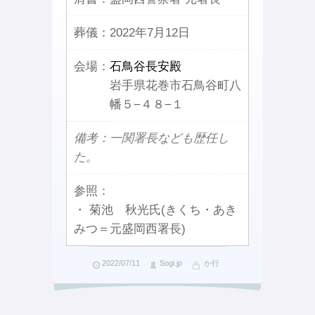
葬儀：
2022年7月12日
会場：
石鳥谷長安殿
岩手県花巻市石鳥谷町八
幡５−４８−１
備考：一関署長なども歴任し
た。
参照：
・ 菊池 秋光氏(きくち・あき
みつ＝元盛岡西署長)
2022/07/11
Sogi.jp
か行