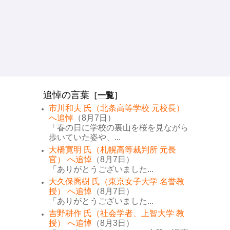
追悼の言葉
［
一覧
］
市川和夫 氏（北条高等学校 元校長）
へ追悼
（8月7日）
「春の日に学校の裏山を桜を見ながら
歩いていた姿や、...
大橋寛明 氏（札幌高等裁判所 元長
官） へ追悼
（8月7日）
「ありがとうございました...
大久保喬樹 氏（東京女子大学 名誉教
授） へ追悼
（8月7日）
「ありがとうございました...
吉野耕作 氏（社会学者、上智大学 教
授） へ追悼
（8月3日）