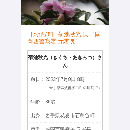
［お偲び］ 菊池秋光 氏（盛
岡西警察署 元署長）
菊池秋光（きくち・あきみつ）さ
ん
命日：
2022年7月9日 8時
（岩手県紫波郡矢巾町の病院で）
年齢：
86歳
出身：
岩手県花巻市石鳥谷町
肩書：
盛岡西警察署 元署長