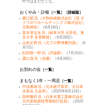
中ではまだ亡くな...
おくやみ・訃報
［
一覧
］［
詳細版
］
横江昭 氏（大和紡績株式会社［現 ダ
イワボウホールディングス株式会社］
元取締役）
（8月16日）
黒木登志夫 氏（岐阜大学 元学長、東
京大学 名誉教授）
（8月28日）
山本文男 氏（元プロ野球審判員）
（8
月7日）
紀田順一郎 氏（評論家）
（7月15日）
露口茂 氏（俳優）
（4月28日）
お別れの会
［
一覧
］
まもなく1年・一周忌
［
一覧
］
中須勇雄 氏（元水産庁長官、大日本
水産会 元会長）
（2025年8月13日）
田村隆司 氏（日本光電工業株式会社
元代表取締役専務執行役員）
（2025