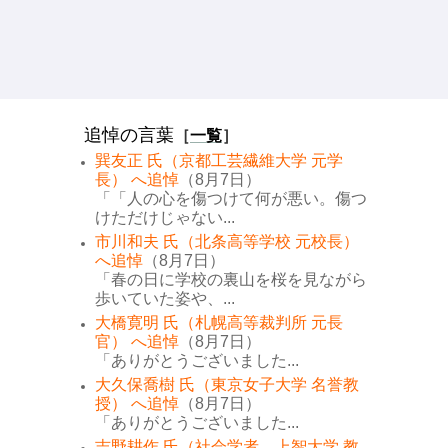
追悼の言葉
［
一覧
］
巽友正 氏（京都工芸繊維大学 元学
長） へ追悼
（8月7日）
「「人の心を傷つけて何が悪い。傷つ
けただけじゃない...
市川和夫 氏（北条高等学校 元校長）
へ追悼
（8月7日）
「春の日に学校の裏山を桜を見ながら
歩いていた姿や、...
大橋寛明 氏（札幌高等裁判所 元長
官） へ追悼
（8月7日）
「ありがとうございました...
大久保喬樹 氏（東京女子大学 名誉教
授） へ追悼
（8月7日）
「ありがとうございました...
吉野耕作 氏（社会学者、上智大学 教