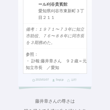
ール刈谷貴賓館
愛知県刈谷市東新町３丁
目２１１
備考：１９７１〜７３年に知立
市助役、７６〜８８年に同市長
を３期務めた。
参照：
・ 訃報:藤井章さん ９２歳＝元
知立市長 ／愛知
2015/01/07
Sogi.jp
は行
藤井章さんの尊さは