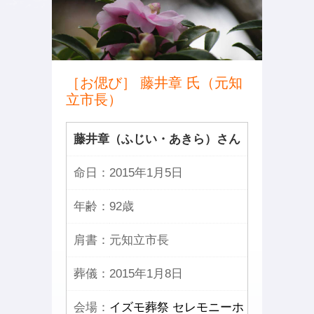
［お偲び］ 藤井章 氏（元知
立市長）
藤井章（ふじい・あきら）さん
命日：
2015年1月5日
年齢：
92歳
肩書：
元知立市長
葬儀：
2015年1月8日
会場：
イズモ葬祭 セレモニーホ