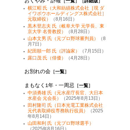
おくやみ・訃報
［
一覧
］［
詳細版
］
横江昭 氏（大和紡績株式会社［現 ダ
イワボウホールディングス株式会社］
元取締役）
（8月16日）
黒木登志夫 氏（岐阜大学 元学長、東
京大学 名誉教授）
（8月28日）
山本文男 氏（元プロ野球審判員）
（8
月7日）
紀田順一郎 氏（評論家）
（7月15日）
露口茂 氏（俳優）
（4月28日）
お別れの会
［
一覧
］
まもなく1年・一周忌
［
一覧
］
中須勇雄 氏（元水産庁長官、大日本
水産会 元会長）
（2025年8月13日）
田村隆司 氏（日本光電工業株式会社
元代表取締役専務執行役員）
（2025
年8月14日）
山田和利 氏（元プロ野球選手）
（2025年8月16日）