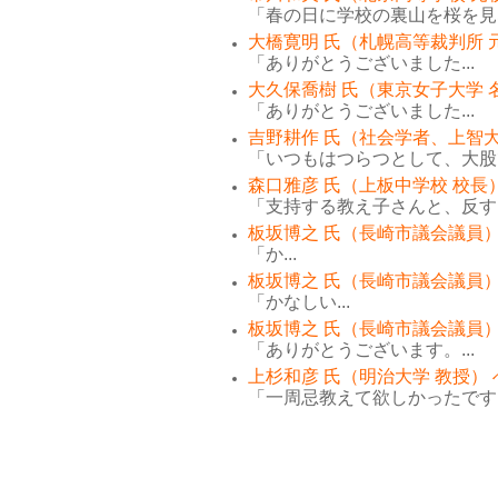
「春の日に学校の裏山を桜を見な
大橋寛明 氏（札幌高等裁判所 
「ありがとうございました...
大久保喬樹 氏（東京女子大学 
「ありがとうございました...
吉野耕作 氏（社会学者、上智大
「いつもはつらつとして、大股で
森口雅彦 氏（上板中学校 校長
「支持する教え子さんと、反する
板坂博之 氏（長崎市議会議員）
「か...
板坂博之 氏（長崎市議会議員）
「かなしい...
板坂博之 氏（長崎市議会議員）
「ありがとうございます。...
上杉和彦 氏（明治大学 教授）
「一周忌教えて欲しかったです。