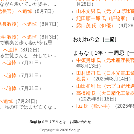
がら歩いていた姿や、...
月28日）
元長官） へ追悼
（8月7日）
山本文男 氏（元プロ野球
紀田順一郎 氏（評論家）
（
名誉教授） へ追悼
（8月7日）
露口茂 氏（俳優）
（4月2
学 教授） へ追悼
（8月3日）
お別れの会
［
一覧
］
颯爽と歩く姿が今も思...
） へ追悼
（8月2日）
まもなく1年・一周忌
［
一
生徒さんと二分してい...
中須勇雄 氏（元水産庁長
 へ追悼
（7月31日）
年8月13日）
田村隆司 氏（日本光電工
 へ追悼
（7月31日）
役員）
（2025年8月14日）
山田和利 氏（元プロ野球
 へ追悼
（7月31日）
高橋靖 氏（大日精化工業
（2025年8月18日）
 へ追悼
（7月24日）
luz 氏（歌い手）
（2025年
私の中ではまだ亡くな...
Sogi.jpメモリアルとは
お問い合わせ
Copyright © 2026
Sogi.jp