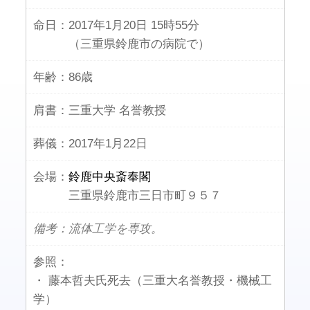
命日：
2017年1月20日 15時55分
（三重県鈴鹿市の病院で）
年齢：
86歳
肩書：
三重大学 名誉教授
葬儀：
2017年1月22日
会場：
鈴鹿中央斎奉閣
三重県鈴鹿市三日市町９５７
備考：流体工学を専攻。
参照：
・ 藤本哲夫氏死去（三重大名誉教授・機械工
学）