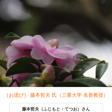
［お偲び］ 藤本哲夫 氏（三重大学 名誉教授）
藤本哲夫（ふじもと・てつお）さん