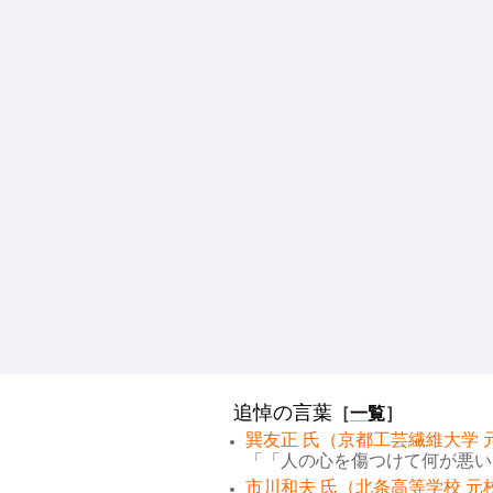
追悼の言葉
［
一覧
］
巽友正 氏（京都工芸繊維大学 
「「人の心を傷つけて何が悪い。
市川和夫 氏（北条高等学校 元