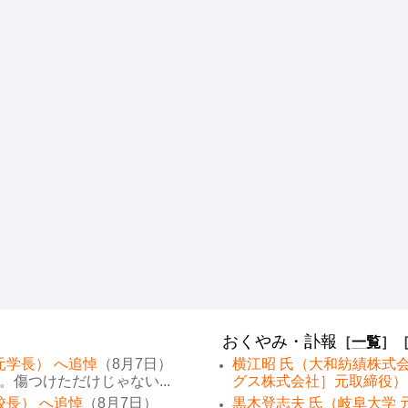
おくやみ・訃報
［
一覧
］
元学長） へ追悼
（8月7日）
横江昭 氏（大和紡績株式
傷つけただけじゃない...
グス株式会社］元取締役）
校長） へ追悼
（8月7日）
黒木登志夫 氏（岐阜大学 