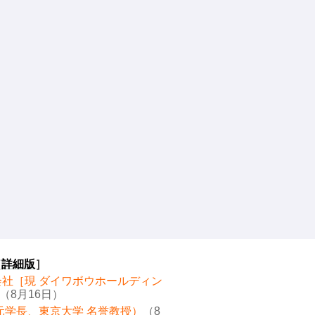
［
詳細版
］
会社［現 ダイワボウホールディン
（8月16日）
元学長、東京大学 名誉教授）
（8