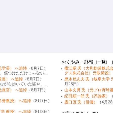
おくやみ・訃報
［
一覧
］
元学長） へ追悼
（8月7日）
横江昭 氏（大和紡績株式
傷つけただけじゃない...
グス株式会社］元取締役）
校長） へ追悼
（8月7日）
黒木登志夫 氏（岐阜大学 
がら歩いていた姿や、...
月28日）
元長官） へ追悼
（8月7日）
山本文男 氏（元プロ野球
紀田順一郎 氏（評論家）
（
名誉教授） へ追悼
（8月7日）
露口茂 氏（俳優）
（4月2
学 教授） へ追悼
（8月3日）