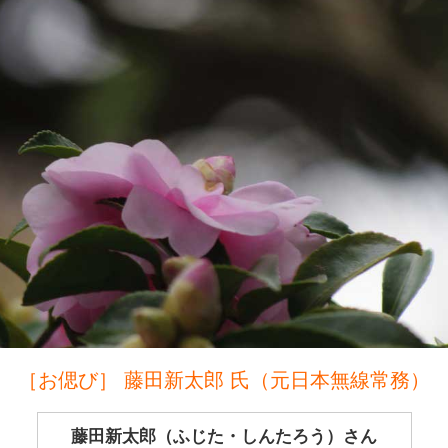
［お偲び］ 藤田新太郎 氏（元日本無線常務）
藤田新太郎（ふじた・しんたろう）さん