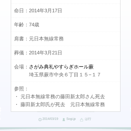
命日：
2014年3月17日
年齢：
74歳
肩書：
元日本無線常務
葬儀：
2014年3月21日
会場：
さがみ典礼やすらぎホール蕨
埼玉県蕨市中央６丁目１５−１７
参照：
・ 元日本無線常務の藤田新太郎さん死去
・ 藤田新太郎氏が死去 元日本無線常務
2014/03/19
Sogi.jp
は行