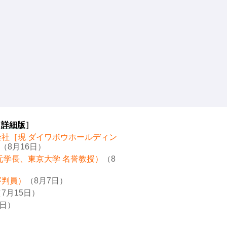
［
詳細版
］
会社［現 ダイワボウホールディン
（8月16日）
元学長、東京大学 名誉教授）
（8
審判員）
（8月7日）
7月15日）
8日）