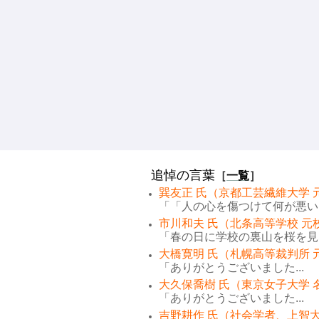
追悼の言葉
［
一覧
］
巽友正 氏（京都工芸繊維大学 
「「人の心を傷つけて何が悪い。
市川和夫 氏（北条高等学校 元
「春の日に学校の裏山を桜を見な
大橋寛明 氏（札幌高等裁判所 
「ありがとうございました...
大久保喬樹 氏（東京女子大学 
「ありがとうございました...
吉野耕作 氏（社会学者、上智大