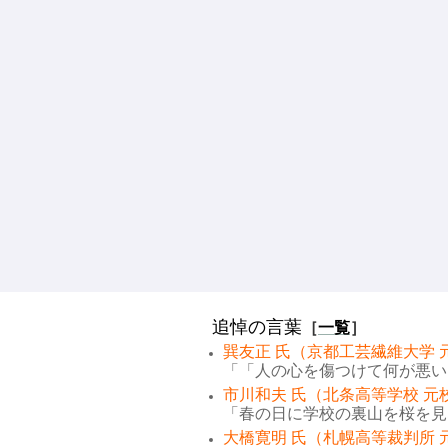
追悼の言葉
［
一覧
］
巽友正 氏（京都工芸繊維大学 
「「人の心を傷つけて何が悪い。
市川和夫 氏（北条高等学校 元
「春の日に学校の裏山を桜を見な
大橋寛明 氏（札幌高等裁判所 