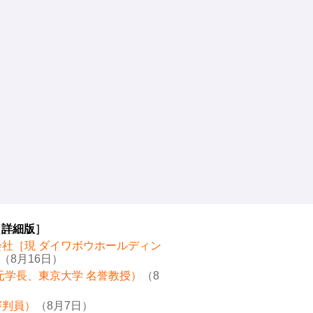
［
詳細版
］
会社［現 ダイワボウホールディン
（8月16日）
元学長、東京大学 名誉教授）
（8
審判員）
（8月7日）