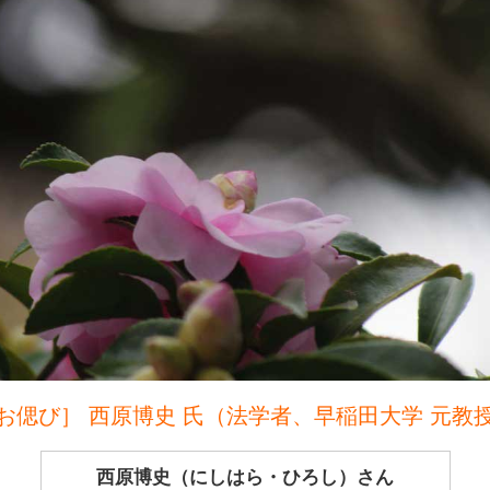
お偲び］ 西原博史 氏（法学者、早稲田大学 元教
西原博史（にしはら・ひろし）さん