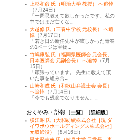
上杉和彦 氏（明治大学 教授） へ追悼
（7月24日）
「一周忌教えて欲しかったです。私の
中ではまだ亡くな...
大越修 氏（三春中学校 元校長） へ追
悼
（7月17日）
「若き日の新任先生が眩しかった青春
の1ページは宝物...
竹嶋康弘 氏（福岡県医師会 元会長、
日本医師会 元副会長） へ追悼
（7月
15日）
「頑張っています。 先生に教えて頂
いた事を組み合...
山崎和成 氏（和歌山弁護士会 会長）
へ追悼
（7月14日）
「今でも残念でなりません。...
おくやみ・訃報
［
一覧
］［
詳細版
］
横江昭 氏（大和紡績株式会社［現 ダ
イワボウホールディングス株式会社］
元取締役）
（8月16日）
黒木登志夫 氏（岐阜大学 元学長、東