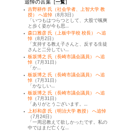
追悼の言葉
［
一覧
］
吉野耕作 氏（社会学者、上智大学 教
授） へ追悼
（8月3日）
「いつもはつらつとして、大股で颯爽
と歩く姿が今も思...
森口雅彦 氏（上板中学校 校長） へ追
悼
（8月2日）
「支持する教え子さんと、反する生徒
さんと二分してい...
板坂博之 氏（長崎市議会議員） へ追
悼
（7月31日）
「か...
板坂博之 氏（長崎市議会議員） へ追
悼
（7月31日）
「かなしい...
板坂博之 氏（長崎市議会議員） へ追
悼
（7月31日）
「ありがとうございます。...
上杉和彦 氏（明治大学 教授） へ追悼
（7月24日）
「一周忌教えて欲しかったです。私の
中ではまだ亡くな...