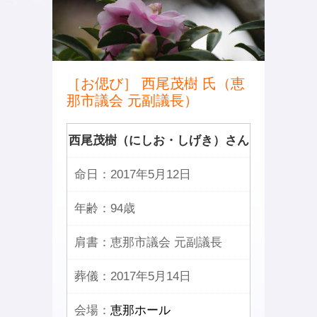
［お偲び］ 西尾茂樹 氏（恵
那市議会 元副議長）
西尾茂樹（にしお・しげき）さん
命日：
2017年5月12日
年齢：
94歳
肩書：
恵那市議会 元副議長
葬儀：
2017年5月14日
会場：
恵那ホール