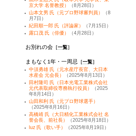
京大学 名誉教授）
（8月28日）
山本文男 氏（元プロ野球審判員）
（8
月7日）
紀田順一郎 氏（評論家）
（7月15日）
露口茂 氏（俳優）
（4月28日）
お別れの会
［
一覧
］
まもなく1年・一周忌
［
一覧
］
中須勇雄 氏（元水産庁長官、大日本
水産会 元会長）
（2025年8月13日）
田村隆司 氏（日本光電工業株式会社
元代表取締役専務執行役員）
（2025
年8月14日）
山田和利 氏（元プロ野球選手）
（2025年8月16日）
高橋靖 氏（大日精化工業株式会社 名
誉会長、前社長）
（2025年8月18日）
luz 氏（歌い手）
（2025年8月19日）