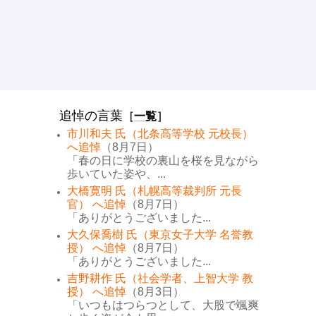
追悼の言葉
［
一覧
］
市川和夫 氏（北条高等学校 元校長）
へ追悼
（8月7日）
「春の日に学校の裏山を桜を見ながら
歩いていた姿や、...
大橋寛明 氏（札幌高等裁判所 元長
官） へ追悼
（8月7日）
「ありがとうございました...
大久保喬樹 氏（東京女子大学 名誉教
授） へ追悼
（8月7日）
「ありがとうございました...
吉野耕作 氏（社会学者、上智大学 教
授） へ追悼
（8月3日）
「いつもはつらつとして、大股で颯爽