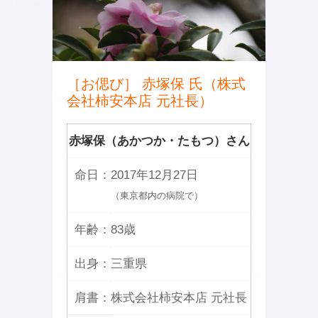
［お偲び］ 赤塚保 氏（株式
会社柿安本店 元社長）
赤塚保（あかつか・たもつ）さん
命日：
2017年12月27日
（東京都内の病院で）
年齢：
83歳
出身：
三重県
肩書：
株式会社柿安本店 元社長