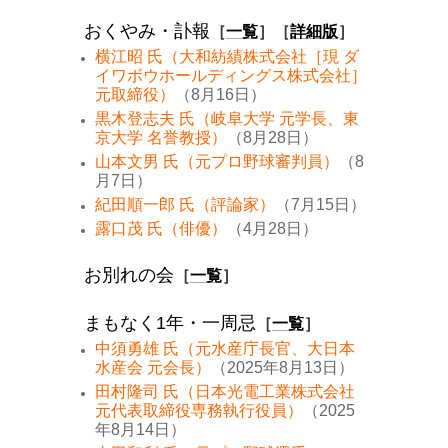
おくやみ・訃報
［
一覧
］［
詳細版
］
横江昭 氏（大和紡績株式会社［現 ダ
イワボウホールディングス株式会社］
元取締役）
（8月16日）
黒木登志夫 氏（岐阜大学 元学長、東
京大学 名誉教授）
（8月28日）
山本文男 氏（元プロ野球審判員）
（8
月7日）
紀田順一郎 氏（評論家）
（7月15日）
露口茂 氏（俳優）
（4月28日）
お別れの会
［
一覧
］
まもなく1年・一周忌
［
一覧
］
中須勇雄 氏（元水産庁長官、大日本
水産会 元会長）
（2025年8月13日）
田村隆司 氏（日本光電工業株式会社
元代表取締役専務執行役員）
（2025
年8月14日）