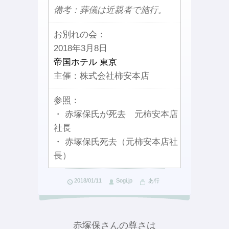
備考：葬儀は近親者で施行。
お別れの会：
2018年3月8日
帝国ホテル 東京
主催：株式会社柿安本店
参照：
・ 赤塚保氏が死去 元柿安本店
社長
・ 赤塚保氏死去（元柿安本店社
長）
2018/01/11
Sogi.jp
あ行
赤塚保さんの尊さは