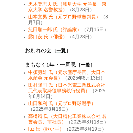
黒木登志夫 氏（岐阜大学 元学長、東
京大学 名誉教授）
（8月28日）
山本文男 氏（元プロ野球審判員）
（8
月7日）
紀田順一郎 氏（評論家）
（7月15日）
露口茂 氏（俳優）
（4月28日）
お別れの会
［
一覧
］
まもなく1年・一周忌
［
一覧
］
中須勇雄 氏（元水産庁長官、大日本
水産会 元会長）
（2025年8月13日）
田村隆司 氏（日本光電工業株式会社
元代表取締役専務執行役員）
（2025
年8月14日）
山田和利 氏（元プロ野球選手）
（2025年8月16日）
高橋靖 氏（大日精化工業株式会社 名
誉会長、前社長）
（2025年8月18日）
luz 氏（歌い手）
（2025年8月19日）