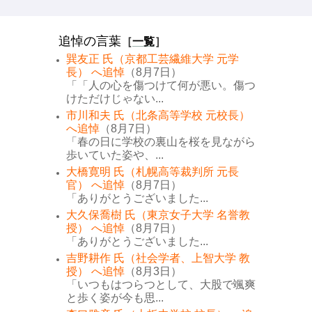
追悼の言葉
［
一覧
］
巽友正 氏（京都工芸繊維大学 元学
長） へ追悼
（8月7日）
「「人の心を傷つけて何が悪い。傷つ
けただけじゃない...
市川和夫 氏（北条高等学校 元校長）
へ追悼
（8月7日）
「春の日に学校の裏山を桜を見ながら
歩いていた姿や、...
大橋寛明 氏（札幌高等裁判所 元長
官） へ追悼
（8月7日）
「ありがとうございました...
大久保喬樹 氏（東京女子大学 名誉教
授） へ追悼
（8月7日）
「ありがとうございました...
吉野耕作 氏（社会学者、上智大学 教
授） へ追悼
（8月3日）
「いつもはつらつとして、大股で颯爽
と歩く姿が今も思...