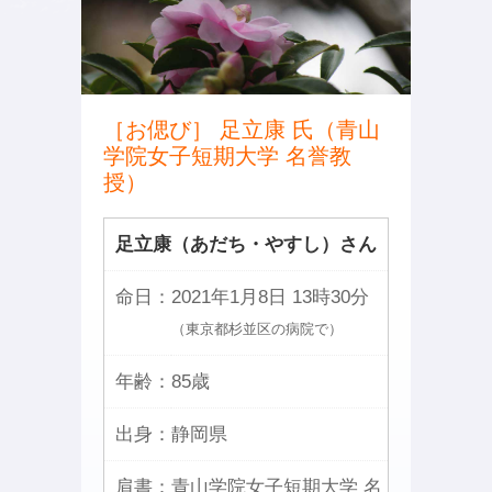
［お偲び］ 足立康 氏（青山
学院女子短期大学 名誉教
授）
足立康（あだち・やすし）さん
命日：
2021年1月8日 13時30分
（東京都杉並区の病院で）
年齢：
85歳
出身：
静岡県
肩書：
青山学院女子短期大学 名