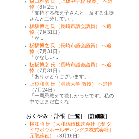
森口雅彦 氏（上板中学校 校長） へ追
悼
（8月2日）
「支持する教え子さんと、反する生徒
さんと二分してい...
板坂博之 氏（長崎市議会議員） へ追
悼
（7月31日）
「か...
板坂博之 氏（長崎市議会議員） へ追
悼
（7月31日）
「かなしい...
板坂博之 氏（長崎市議会議員） へ追
悼
（7月31日）
「ありがとうございます。...
上杉和彦 氏（明治大学 教授） へ追悼
（7月24日）
「一周忌教えて欲しかったです。私の
中ではまだ亡くな...
おくやみ・訃報
［
一覧
］［
詳細版
］
横江昭 氏（大和紡績株式会社［現 ダ
イワボウホールディングス株式会社］
元取締役）
（8月16日）