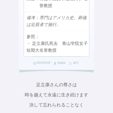
誉教授
備考：専門はアメリカ史。葬儀
は近親者で施行。
参照：
・ 足立康氏死去 青山学院女子
短期大名誉教授
2021/01/18
Sogi.jp
あ行
足立康さんの尊さは
時を越えて永遠に生き続けます
決して忘れられることなく