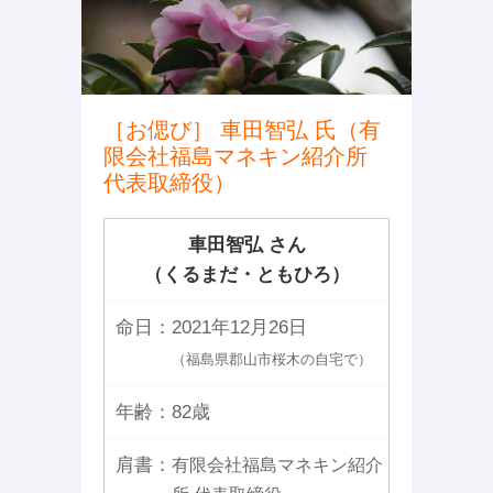
［お偲び］ 車田智弘 氏（有
限会社福島マネキン紹介所
代表取締役）
車田智弘 さん
（くるまだ・ともひろ）
命日：
2021年12月26日
（福島県郡山市桜木の自宅で）
年齢：
82歳
肩書：
有限会社福島マネキン紹介