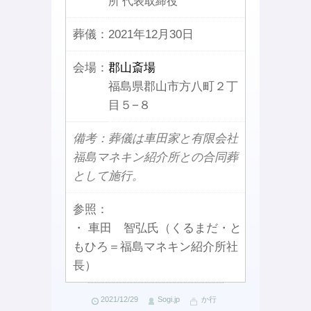
所 代表取締役
葬儀：
2021年12月30日
会場：
郡山斎場
福島県郡山市方八町２丁
目５−８
備考：葬儀は車田家と有限会社
福島マネキン紹介所との合同葬
として施行。
参照：
・ 車田 智弘氏（くるまだ・と
もひろ＝福島マネキン紹介所社
長）
2021/12/29
Sogi.jp
か行