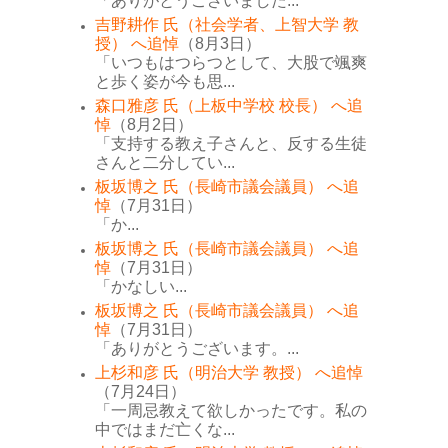
「ありがとうございました...
吉野耕作 氏（社会学者、上智大学 教
授） へ追悼
（8月3日）
「いつもはつらつとして、大股で颯爽
と歩く姿が今も思...
森口雅彦 氏（上板中学校 校長） へ追
悼
（8月2日）
「支持する教え子さんと、反する生徒
さんと二分してい...
板坂博之 氏（長崎市議会議員） へ追
悼
（7月31日）
「か...
板坂博之 氏（長崎市議会議員） へ追
悼
（7月31日）
「かなしい...
板坂博之 氏（長崎市議会議員） へ追
悼
（7月31日）
「ありがとうございます。...
上杉和彦 氏（明治大学 教授） へ追悼
（7月24日）
「一周忌教えて欲しかったです。私の
中ではまだ亡くな...