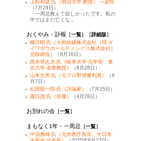
上杉和彦 氏（明治大学 教授） へ追悼
（7月24日）
「一周忌教えて欲しかったです。私の
中ではまだ亡くな...
おくやみ・訃報
［
一覧
］［
詳細版
］
横江昭 氏（大和紡績株式会社［現 ダ
イワボウホールディングス株式会社］
元取締役）
（8月16日）
黒木登志夫 氏（岐阜大学 元学長、東
京大学 名誉教授）
（8月28日）
山本文男 氏（元プロ野球審判員）
（8
月7日）
紀田順一郎 氏（評論家）
（7月15日）
露口茂 氏（俳優）
（4月28日）
お別れの会
［
一覧
］
まもなく1年・一周忌
［
一覧
］
中須勇雄 氏（元水産庁長官、大日本
水産会 元会長）
（2025年8月13日）