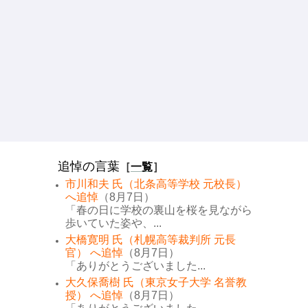
追悼の言葉
［
一覧
］
市川和夫 氏（北条高等学校 元校長）
へ追悼
（8月7日）
「春の日に学校の裏山を桜を見ながら
歩いていた姿や、...
大橋寛明 氏（札幌高等裁判所 元長
官） へ追悼
（8月7日）
「ありがとうございました...
大久保喬樹 氏（東京女子大学 名誉教
授） へ追悼
（8月7日）