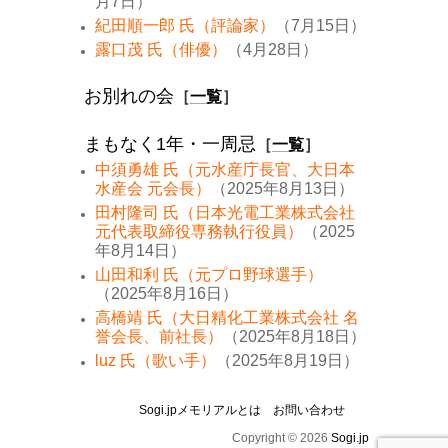
月7日）
紀田順一郎 氏（評論家）
（7月15日）
露口茂 氏（俳優）
（4月28日）
お別れの会
［
一覧
］
まもなく1年・一周忌
［
一覧
］
中須勇雄 氏（元水産庁長官、大日本
水産会 元会長）
（2025年8月13日）
田村隆司 氏（日本光電工業株式会社
元代表取締役専務執行役員）
（2025
年8月14日）
山田和利 氏（元プロ野球選手）
（2025年8月16日）
高橋靖 氏（大日精化工業株式会社 名
誉会長、前社長）
（2025年8月18日）
luz 氏（歌い手）
（2025年8月19日）
Sogi.jpメモリアルとは
お問い合わせ
Copyright © 2026
Sogi.jp