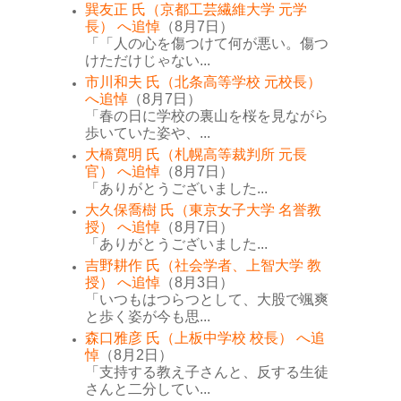
巽友正 氏（京都工芸繊維大学 元学
長） へ追悼
（8月7日）
「「人の心を傷つけて何が悪い。傷つ
けただけじゃない...
市川和夫 氏（北条高等学校 元校長）
へ追悼
（8月7日）
「春の日に学校の裏山を桜を見ながら
歩いていた姿や、...
大橋寛明 氏（札幌高等裁判所 元長
官） へ追悼
（8月7日）
「ありがとうございました...
大久保喬樹 氏（東京女子大学 名誉教
授） へ追悼
（8月7日）
「ありがとうございました...
吉野耕作 氏（社会学者、上智大学 教
授） へ追悼
（8月3日）
「いつもはつらつとして、大股で颯爽
と歩く姿が今も思...
森口雅彦 氏（上板中学校 校長） へ追
悼
（8月2日）
「支持する教え子さんと、反する生徒
さんと二分してい...