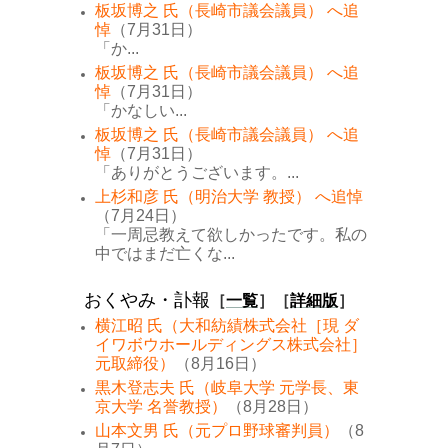
板坂博之 氏（長崎市議会議員） へ追
悼
（7月31日）
「か...
板坂博之 氏（長崎市議会議員） へ追
悼
（7月31日）
「かなしい...
板坂博之 氏（長崎市議会議員） へ追
悼
（7月31日）
「ありがとうございます。...
上杉和彦 氏（明治大学 教授） へ追悼
（7月24日）
「一周忌教えて欲しかったです。私の
中ではまだ亡くな...
おくやみ・訃報
［
一覧
］［
詳細版
］
横江昭 氏（大和紡績株式会社［現 ダ
イワボウホールディングス株式会社］
元取締役）
（8月16日）
黒木登志夫 氏（岐阜大学 元学長、東
京大学 名誉教授）
（8月28日）
山本文男 氏（元プロ野球審判員）
（8