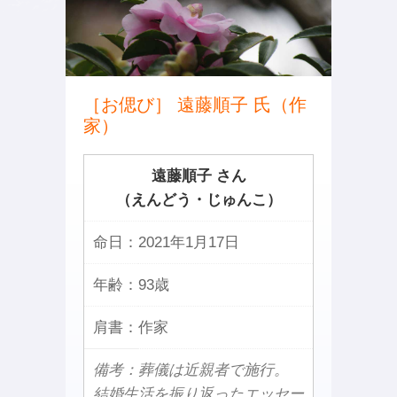
［お偲び］ 遠藤順子 氏（作
家）
遠藤順子 さん
（えんどう・じゅんこ）
命日：
2021年1月17日
年齢：
93歳
肩書：
作家
備考：葬儀は近親者で施行。
結婚生活を振り返ったエッセー