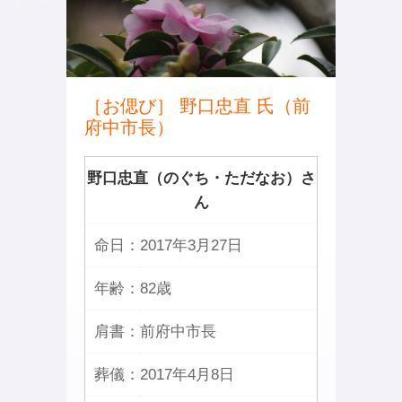
［お偲び］ 野口忠直 氏（前
府中市長）
野口忠直（のぐち・ただなお）さ
ん
命日：
2017年3月27日
年齢：
82歳
肩書：
前府中市長
葬儀：
2017年4月8日