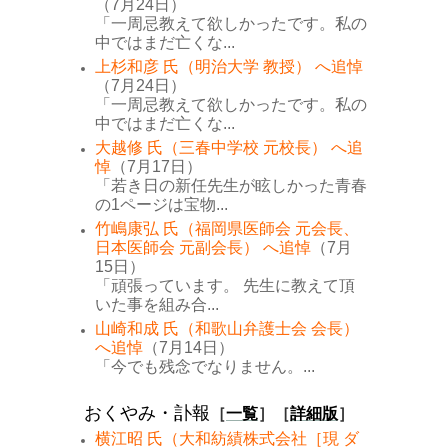
（7月24日）
「一周忌教えて欲しかったです。私の
中ではまだ亡くな...
上杉和彦 氏（明治大学 教授） へ追悼
（7月24日）
「一周忌教えて欲しかったです。私の
中ではまだ亡くな...
大越修 氏（三春中学校 元校長） へ追
悼
（7月17日）
「若き日の新任先生が眩しかった青春
の1ページは宝物...
竹嶋康弘 氏（福岡県医師会 元会長、
日本医師会 元副会長） へ追悼
（7月
15日）
「頑張っています。 先生に教えて頂
いた事を組み合...
山崎和成 氏（和歌山弁護士会 会長）
へ追悼
（7月14日）
「今でも残念でなりません。...
おくやみ・訃報
［
一覧
］［
詳細版
］
横江昭 氏（大和紡績株式会社［現 ダ