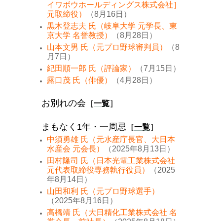
イワボウホールディングス株式会社］
元取締役）
（8月16日）
黒木登志夫 氏（岐阜大学 元学長、東
京大学 名誉教授）
（8月28日）
山本文男 氏（元プロ野球審判員）
（8
月7日）
紀田順一郎 氏（評論家）
（7月15日）
露口茂 氏（俳優）
（4月28日）
お別れの会
［
一覧
］
まもなく1年・一周忌
［
一覧
］
中須勇雄 氏（元水産庁長官、大日本
水産会 元会長）
（2025年8月13日）
田村隆司 氏（日本光電工業株式会社
元代表取締役専務執行役員）
（2025
年8月14日）
山田和利 氏（元プロ野球選手）
（2025年8月16日）
高橋靖 氏（大日精化工業株式会社 名