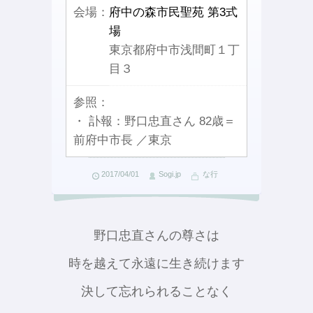
会場：
府中の森市民聖苑 第3式
場
東京都府中市浅間町１丁
目３
参照：
・ 訃報：野口忠直さん 82歳＝
前府中市長 ／東京
2017/04/01
Sogi.jp
な行
野口忠直さんの尊さは
時を越えて永遠に生き続けます
決して忘れられることなく