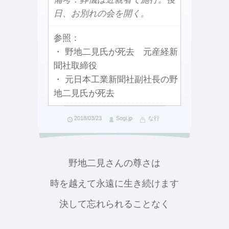
日、お別れの会を開く。
参照：
・ 野地二見氏が死去 元産経新
聞社取締役
・ 元日本工業新聞社副社長の野
地二見氏が死去
2018/03/23
Sogi.jp
な行
野地二見さんの尊さは
時を越えて永遠に生き続けます
決して忘れられることなく