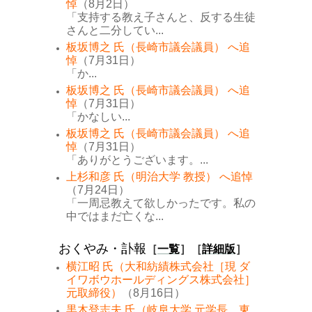
悼
（8月2日）
「支持する教え子さんと、反する生徒
さんと二分してい...
板坂博之 氏（長崎市議会議員） へ追
悼
（7月31日）
「か...
板坂博之 氏（長崎市議会議員） へ追
悼
（7月31日）
「かなしい...
板坂博之 氏（長崎市議会議員） へ追
悼
（7月31日）
「ありがとうございます。...
上杉和彦 氏（明治大学 教授） へ追悼
（7月24日）
「一周忌教えて欲しかったです。私の
中ではまだ亡くな...
おくやみ・訃報
［
一覧
］［
詳細版
］
横江昭 氏（大和紡績株式会社［現 ダ
イワボウホールディングス株式会社］
元取締役）
（8月16日）
黒木登志夫 氏（岐阜大学 元学長、東