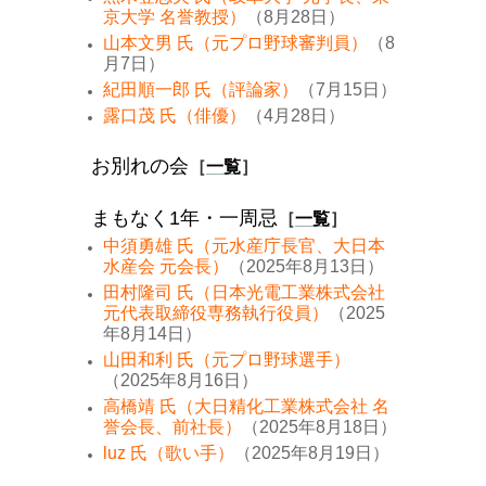
京大学 名誉教授）
（8月28日）
山本文男 氏（元プロ野球審判員）
（8
月7日）
紀田順一郎 氏（評論家）
（7月15日）
露口茂 氏（俳優）
（4月28日）
お別れの会
［
一覧
］
まもなく1年・一周忌
［
一覧
］
中須勇雄 氏（元水産庁長官、大日本
水産会 元会長）
（2025年8月13日）
田村隆司 氏（日本光電工業株式会社
元代表取締役専務執行役員）
（2025
年8月14日）
山田和利 氏（元プロ野球選手）
（2025年8月16日）
高橋靖 氏（大日精化工業株式会社 名
誉会長、前社長）
（2025年8月18日）
luz 氏（歌い手）
（2025年8月19日）