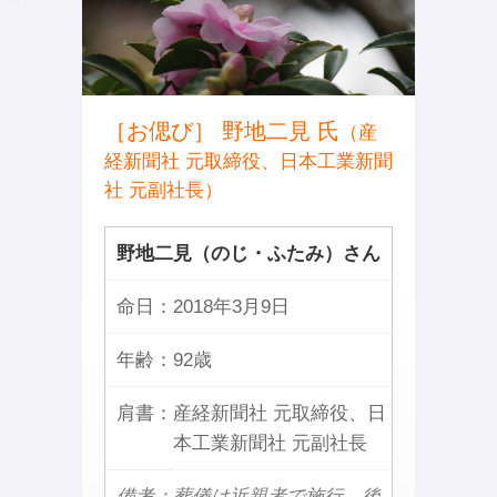
［お偲び］ 野地二見 氏
（産
経新聞社 元取締役、日本工業新聞
社 元副社長）
野地二見（のじ・ふたみ）さん
命日：
2018年3月9日
年齢：
92歳
肩書：
産経新聞社 元取締役、日
本工業新聞社 元副社長
備考：葬儀は近親者で施行。後