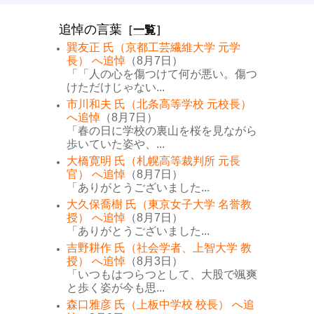
追悼の言葉
［
一覧
］
巽友正 氏（京都工芸繊維大学 元学
長） へ追悼
（8月7日）
「「人の心を傷つけて何が悪い。傷つ
けただけじゃない...
市川和夫 氏（北条高等学校 元校長）
へ追悼
（8月7日）
「春の日に学校の裏山を桜を見ながら
歩いていた姿や、...
大橋寛明 氏（札幌高等裁判所 元長
官） へ追悼
（8月7日）
「ありがとうございました...
大久保喬樹 氏（東京女子大学 名誉教
授） へ追悼
（8月7日）
「ありがとうございました...
吉野耕作 氏（社会学者、上智大学 教
授） へ追悼
（8月3日）
「いつもはつらつとして、大股で颯爽
と歩く姿が今も思...
森口雅彦 氏（上板中学校 校長） へ追