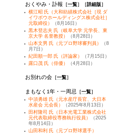
おくやみ・訃報
［
一覧
］［
詳細版
］
横江昭 氏（大和紡績株式会社［現 ダ
イワボウホールディングス株式会社］
元取締役）
（8月16日）
黒木登志夫 氏（岐阜大学 元学長、東
京大学 名誉教授）
（8月28日）
山本文男 氏（元プロ野球審判員）
（8
月7日）
紀田順一郎 氏（評論家）
（7月15日）
露口茂 氏（俳優）
（4月28日）
お別れの会
［
一覧
］
まもなく1年・一周忌
［
一覧
］
中須勇雄 氏（元水産庁長官、大日本
水産会 元会長）
（2025年8月13日）
田村隆司 氏（日本光電工業株式会社
元代表取締役専務執行役員）
（2025
年8月14日）
山田和利 氏（元プロ野球選手）