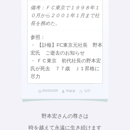
備考：ＦＣ東京で１９９８年１
０月から２００１年１月まで社
長を務めた。
参照：
・ 【訃報】FC東京元社長 野本
宏氏 ご逝去のお知らせ
・ ＦＣ東京 初代社長の野本宏
氏が死去 ７７歳 Ｊ１昇格に
尽力
2016/01/09
Sogi.jp
な行
野本宏さんの尊さは
時を越えて永遠に生き続けます