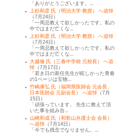
「ありがとうございます。...
上杉和彦 氏（明治大学 教授） へ追悼
（7月24日）
「一周忌教えて欲しかったです。私の
中ではまだ亡くな...
上杉和彦 氏（明治大学 教授） へ追悼
（7月24日）
「一周忌教えて欲しかったです。私の
中ではまだ亡くな...
大越修 氏（三春中学校 元校長） へ追
悼
（7月17日）
「若き日の新任先生が眩しかった青春
の1ページは宝物...
竹嶋康弘 氏（福岡県医師会 元会長、
日本医師会 元副会長） へ追悼
（7月
15日）
「頑張っています。 先生に教えて頂
いた事を組み合...
山崎和成 氏（和歌山弁護士会 会長）
へ追悼
（7月14日）
「今でも残念でなりません。...