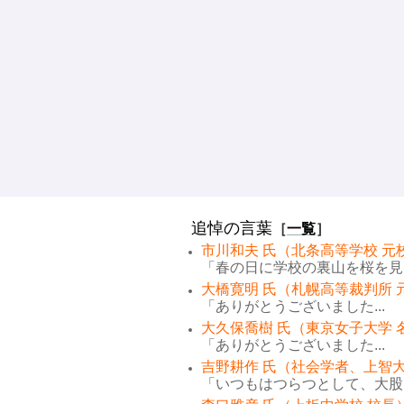
追悼の言葉
［
一覧
］
市川和夫 氏（北条高等学校 元
「春の日に学校の裏山を桜を見な
大橋寛明 氏（札幌高等裁判所 
「ありがとうございました...
大久保喬樹 氏（東京女子大学 
「ありがとうございました...
吉野耕作 氏（社会学者、上智大
「いつもはつらつとして、大股で