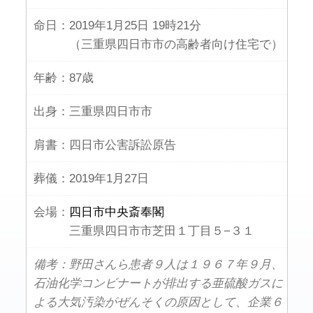
命日：
2019年1月25日 19時21分
（三重県四日市市の高齢者向け住宅で）
年齢：
87歳
出身：
三重県四日市市
肩書：
四日市公害訴訟原告
葬儀：
2019年1月27日
会場：
四日市中央斎奉閣
三重県四日市市芝田１丁目５−３１
備考：野田さんら患者９人は１９６７年９月、
石油化学コンビナートが排出する亜硫酸ガスに
よる大気汚染がぜんそくの原因として、企業６