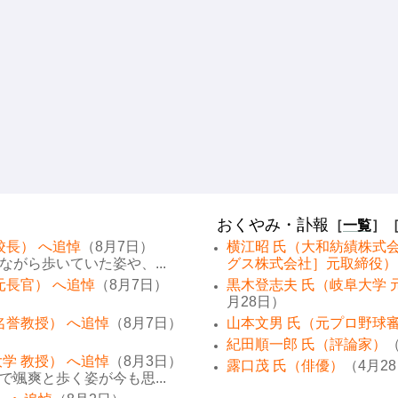
おくやみ・訃報
［
一覧
］
校長） へ追悼
（8月7日）
横江昭 氏（大和紡績株式
がら歩いていた姿や、...
グス株式会社］元取締役）
元長官） へ追悼
（8月7日）
黒木登志夫 氏（岐阜大学 
月28日）
名誉教授） へ追悼
（8月7日）
山本文男 氏（元プロ野球
紀田順一郎 氏（評論家）
（
学 教授） へ追悼
（8月3日）
露口茂 氏（俳優）
（4月2
颯爽と歩く姿が今も思...