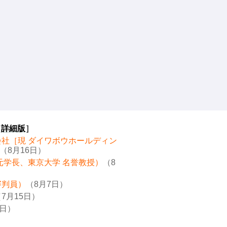
［
詳細版
］
会社［現 ダイワボウホールディン
（8月16日）
元学長、東京大学 名誉教授）
（8
審判員）
（8月7日）
7月15日）
8日）