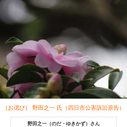
［お偲び］ 野田之一 氏（四日市公害訴訟原告）
野田之一（のだ・ゆきかず）さん