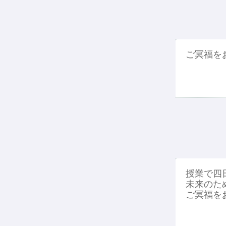
ご冥福を
授業で四
未来のた
ご冥福を