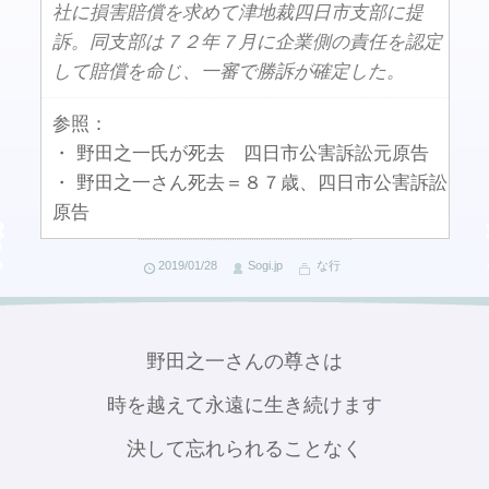
社に損害賠償を求めて津地裁四日市支部に提
訴。同支部は７２年７月に企業側の責任を認定
して賠償を命じ、一審で勝訴が確定した。
参照：
・ 野田之一氏が死去 四日市公害訴訟元原告
・ 野田之一さん死去＝８７歳、四日市公害訴訟
原告
2019/01/28
Sogi.jp
な行
野田之一さんの尊さは
時を越えて永遠に生き続けます
決して忘れられることなく