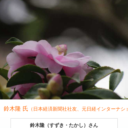
 鈴木隆 氏
（日本経済新聞社社友、元日経インターナシ
鈴木隆（すずき・たかし）さん