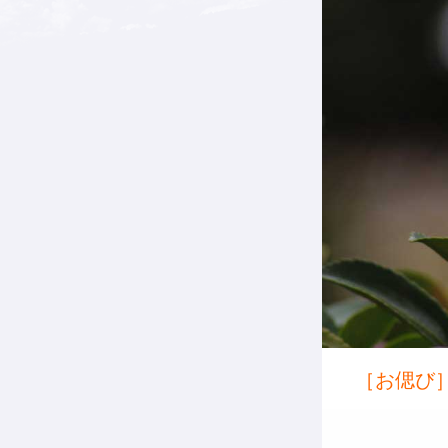
［お偲び］