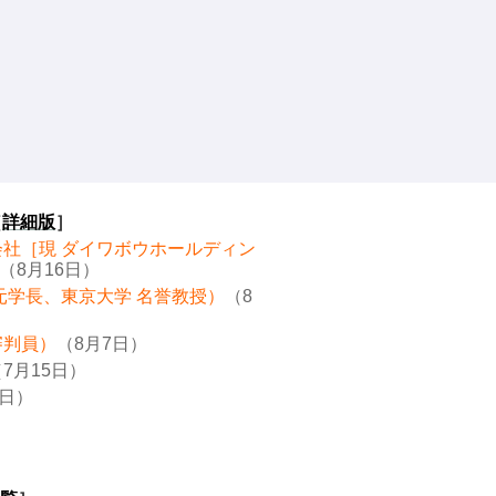
［
詳細版
］
会社［現 ダイワボウホールディン
（8月16日）
元学長、東京大学 名誉教授）
（8
審判員）
（8月7日）
7月15日）
8日）