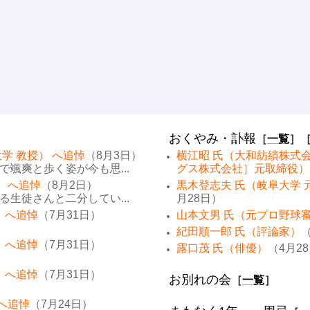
おくやみ・訃報
［
一覧
］
学 教授） へ追悼
（8月3日）
横江昭 氏（大和紡績株式
颯爽と歩く姿が今も思...
グス株式会社］元取締役）
） へ追悼
（8月2日）
黒木登志夫 氏（岐阜大学 
生徒さんと二分してい...
月28日）
 へ追悼
（7月31日）
山本文男 氏（元プロ野球
紀田順一郎 氏（評論家）
（
 へ追悼
（7月31日）
露口茂 氏（俳優）
（4月2
 へ追悼
（7月31日）
お別れの会
［
一覧
］
 へ追悼
（7月24日）