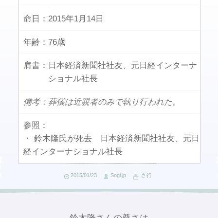
命日：
2015年1月14日
年齢：
76歳
肩書：
日本経済新聞社社友、元日経インターナ
ショナル社長
備考：葬儀は近親者のみで執り行われた。
参照：
・ 鈴木隆氏が死去 日本経済新聞社社友、元日
経インターナショナル社長
2015/01/23
Sogi.jp
さ行
鈴木隆さんの尊さは